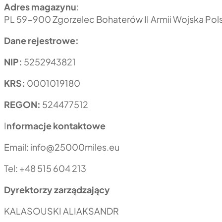
Adres magazynu
:
PL 59-900 Zgorzelec Bohaterów II Armii Wojska Pol
Dane rejestrowe:
NIP:
5252943821
KRS:
0001019180
REGON:
524477512
I
nformacje kontaktowe
Email:
info@25000miles.eu
Tel: +48 515 604 213
Dyrektorzy zarządzający
KALASOUSKI ALIAKSANDR