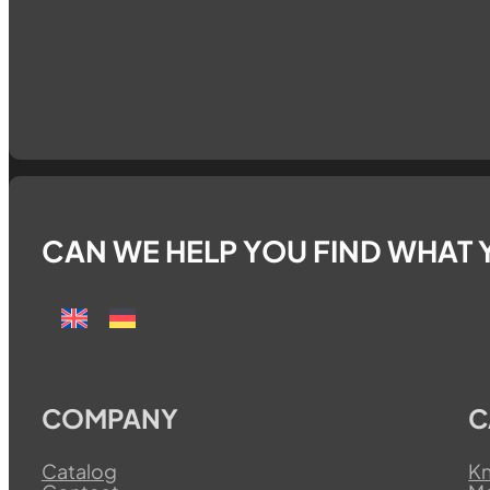
Follow us on Telegram
Follow us on Whatsapp
Follow us on Facebook
CAN WE HELP YOU FIND WHAT 
COMPANY
C
Catalog
Kn