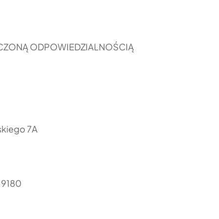
NICZONĄ ODPOWIEDZIALNOŚCIĄ
skiego 7A
19180