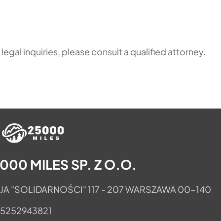
egal inquiries, please consult a qualified attorney.
000 MILES SP. Z O.O.
JA "SOLIDARNOŚCI" 117 - 207 WARSZAWA 00-140
 5252943821