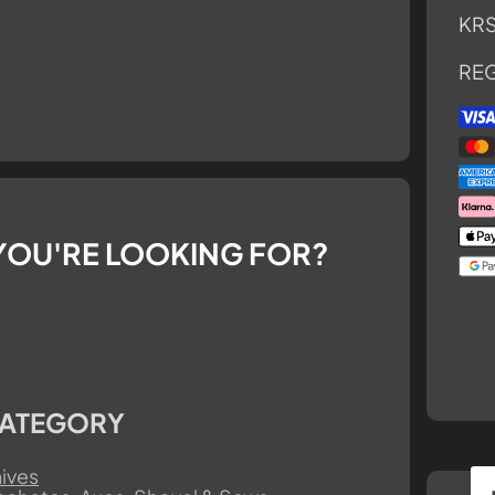
KRS
RE
YOU'RE LOOKING FOR?
ATEGORY
ives