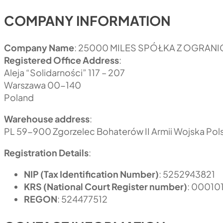
COMPANY INFORMATION
Company Name
: 25000 MILES SPÓŁKA Z OGRA
Registered Office Address
:
Aleja “Solidarności” 117 – 207
Warszawa 00-140
Poland
Warehouse address
:
PL 59-900 Zgorzelec Bohaterów II Armii Wojska Pol
Registration Details
:
NIP (Tax Identification Number)
: 5252943821
KRS (National Court Register number)
: 00010
REGON
: 524477512