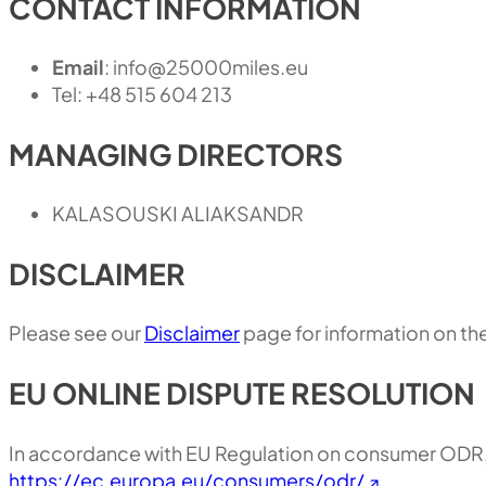
CONTACT INFORMATION
Email
:
info@25000miles.eu
Tel: +48 515 604 213
MANAGING DIRECTORS
KALASOUSKI ALIAKSANDR
DISCLAIMER
Please see our
Disclaimer
page for information on the 
EU ONLINE DISPUTE RESOLUTION
In accordance with EU Regulation on consumer ODR, 
https://ec.europa.eu/consumers/odr/
.