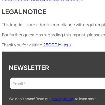
LEGAL NOTICE
This imprint is provided in compliance with legal requ
For further questions regarding this imprint, please 
Thank you for visiting
25000 Miles
.
NEWSLETTER
We don’t spam! Read our
privacy policy
to learn more.