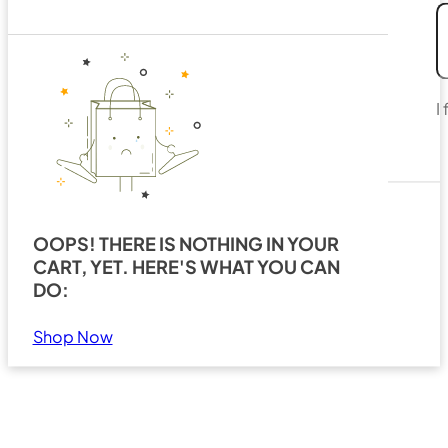
I
OOPS! THERE IS NOTHING IN YOUR
CART, YET. HERE'S WHAT YOU CAN
Search
Show all results
DO:
Shop Now