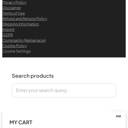
Privacy Policy
Disclaimer
Terms of Use
Refund and Returns Policy
Shipping Information
Imprint
GDPR
Complaints (Reklamacje)
Cookie Policy
Cookie Settings
Search products
Search
MY CART