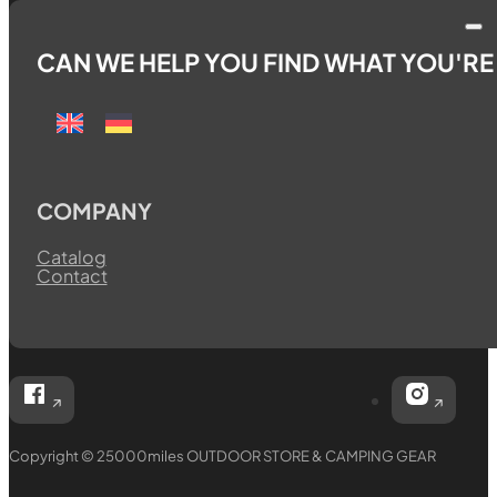
CAN WE HELP YOU FIND WHAT YOU'R
COMPANY
Catalog
Contact
Follow 25000miles OUTDOOR STORE & CAMPING G
Follow
Copyright © 25000miles OUTDOOR STORE & CAMPING GEAR