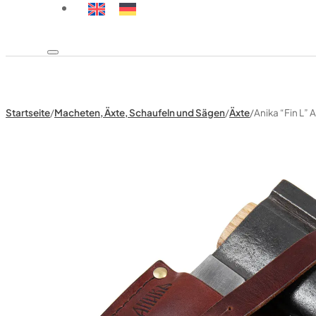
Startseite
/
Macheten, Äxte, Schaufeln und Sägen
/
Äxte
/
Anika “Fin L” 