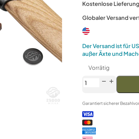
Kostenlose Lieferun
Globaler Versand ve
Der Versand ist für 
außer Äxte und Mach
Vorrätig
Anika
"Fin
L"
Garantiert sicherer Bezahlv
Axt
mit
Lederscheide
Menge