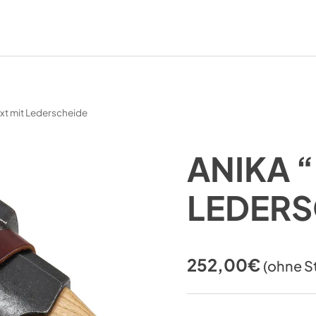
Axt mit Lederscheide
ANIKA “
LEDERS
252,00
€
(ohne S