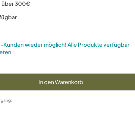
g über 300€
rfügbar
US-Kunden wieder möglich! Alle Produkte verfügbar
eten
In den Warenkorb
organg: