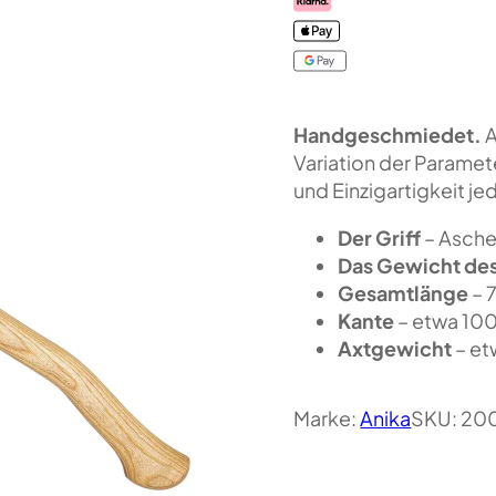
Handgeschmiedet.
A
Variation der Paramet
und Einzigartigkeit jed
Der Griff
– Asche
Das Gewicht de
Gesamtlänge
– 
Kante
– etwa 10
Axtgewicht
– et
Marke:
Anika
SKU:
20