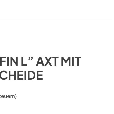
FIN L” AXT MIT
CHEIDE
teuern)