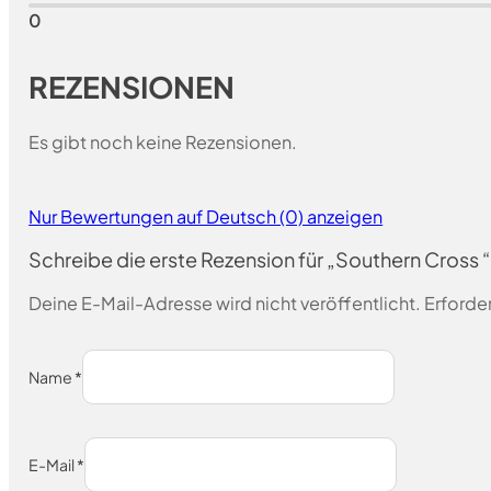
0
REZENSIONEN
Es gibt noch keine Rezensionen.
Nur Bewertungen auf Deutsch (0) anzeigen
Schreibe die erste Rezension für „Southern Cross
Deine E-Mail-Adresse wird nicht veröffentlicht.
Erforder
Name
*
E-Mail
*