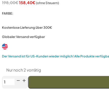
Ursprünglicher
Aktueller
198,00
€
158,40
€
(ohne Steuern)
Preis
Preis
war:
ist:
FARBE:
198,00€
158,40€.
Kostenlose Lieferung über 300€
Globaler Versand verfügbar
Der Versand ist für US-Kunden wieder möglich! Alle Produkte verfügb
Nur noch 2 vorrätig
Southern
Cross
"Fang
L"
Smaragdgrüner
Griff