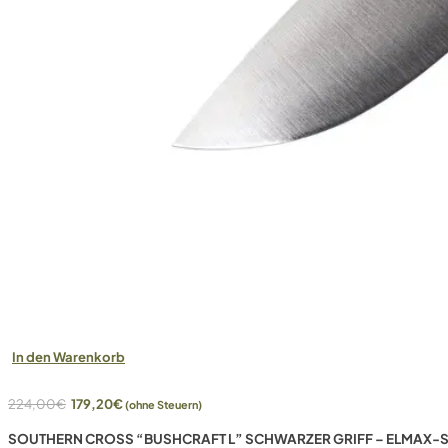
In den Warenkorb
Ursprünglicher
Aktueller
224,00
€
179,20
€
(ohne Steuern)
Preis
Preis
SOUTHERN CROSS “BUSHCRAFT L” SCHWARZER GRIFF – ELMAX-S
war:
ist: