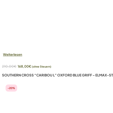
Weiterlesen
Ursprünglicher
Aktueller
210,00
€
168,00
€
(ohne Steuern)
Preis
Preis
SOUTHERN CROSS “CARIBOU L” OXFORD BLUE GRIFF – ELMAX-ST
war:
ist:
210,00€
168,00€.
-20%