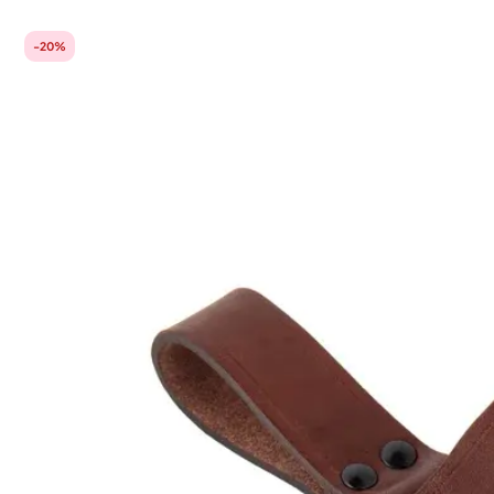
224,00€
179,20€.
-20%