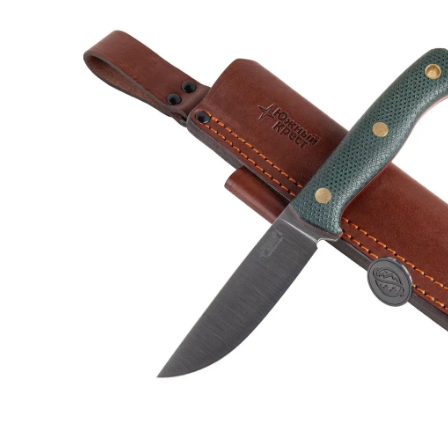
–
Elmax-
Stahl
(maßgefertigtes
Handschärfen)
Menge