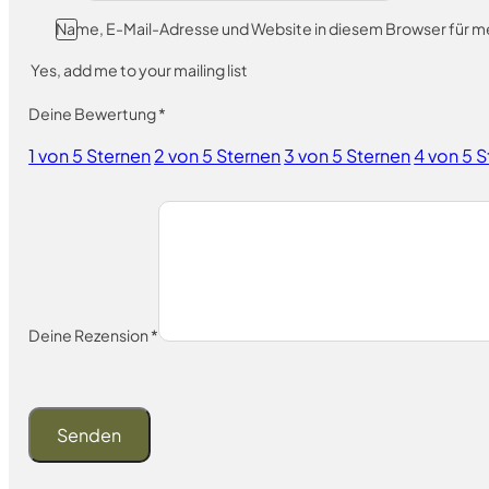
Name, E-Mail-Adresse und Website in diesem Browser für 
Yes, add me to your mailing list
Deine Bewertung
*
1 von 5 Sternen
2 von 5 Sternen
3 von 5 Sternen
4 von 5 
Deine Rezension
*