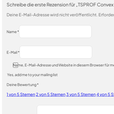
Schreibe die erste Rezension für „TSPROF Convex 
Deine E-Mail-Adresse wird nicht veröffentlicht.
Erforder
Name
*
E-Mail
*
Name, E-Mail-Adresse und Website in diesem Browser für 
Yes, add me to your mailing list
Deine Bewertung
*
1 von 5 Sternen
2 von 5 Sternen
3 von 5 Sternen
4 von 5 