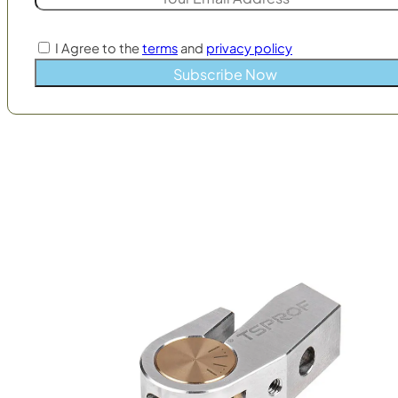
I Agree to the
terms
and
privacy policy
Subscribe Now