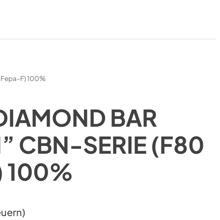
0 Fepa-F) 100%
DIAMOND BAR
” CBN-SERIE (F80
) 100%
euern)