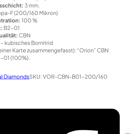
sschicht:
3 mm.
pa-F (200/160 Mikron)
tration:
100 %
t:
B2-01
alität:
CBN
 – kubisches Bornitrid
 einer Karte zusammengefasst): “Orion” CBN
01 (100%).
ial Diamonds
SKU:
VOR-CBN-B01-200/160