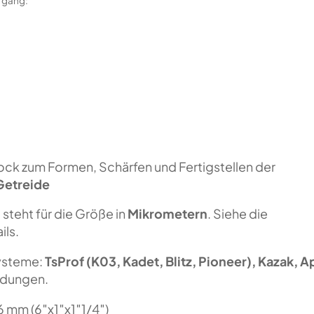
organg:
ock zum Formen, Schärfen und Fertigstellen der
etreide
n
steht für die Größe in
Mikrometern
. Siehe die
ils.
systeme:
TsProf (K03, Kadet, Blitz, Pioneer), Kazak, 
ldungen.
 mm (6″x1″x1″1/4″)