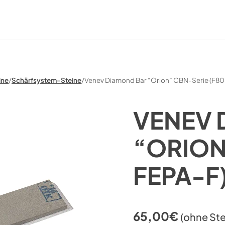
ine
/
Schärfsystem-Steine
/
Venev Diamond Bar “Orion” CBN-Serie (F8
VENEV 
“ORION
FEPA-F
65,00
€
(ohne St