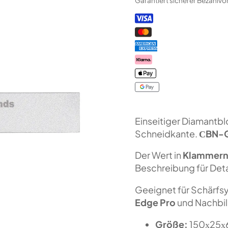
Garantiert sicherer Bezahlv
"Orion"
CBN-
Serie
(F80
Fepa-
F)
100%
Menge
Einseitiger Diamantbl
Schneidkante.
СBN-G
Der Wert in
Klammer
Beschreibung für Deta
Geeignet für Schärf
Edge Pro
und Nachbi
Größe:
150х25х6