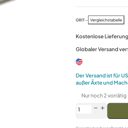
GRIT
—
Vergleichstabelle
Kostenlose Lieferun
Globaler Versand ve
Der Versand ist für 
außer Äxte und Mach
Nur noch 2 vorrätig
Venev
Diamond
Bar