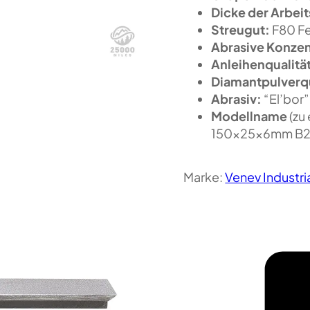
Dicke der Arbeit
Streugut:
F80 Fe
Abrasive Konzen
Anleihenqualitä
Diamantpulverqu
Abrasiv:
“El’bor”
Modellname
(zu
150x25x6mm B2-
Marke:
Venev Industr