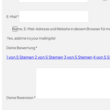
E-Mail
*
Name, E-Mail-Adresse und Website in diesem Browser für 
Yes, add me to your mailing list
Deine Bewertung
*
1 von 5 Sternen
2 von 5 Sternen
3 von 5 Sternen
4 von 5 
Deine Rezension
*