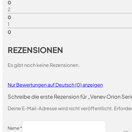
0
2
0
1
0
REZENSIONEN
Es gibt noch keine Rezensionen.
Nur Bewertungen auf Deutsch (0) anzeigen
Schreibe die erste Rezension für „Venev Orion Se
Deine E-Mail-Adresse wird nicht veröffentlicht.
Erforder
Name
*