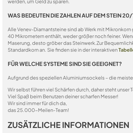
werden, um Geld zu sparen.
WAS BEDEUTEN DIE ZAHLEN AUF DEM STEIN 20/1
Alle Venev-Diamantsteine sind ab Werk mit Mikronkorn 
40 Mikrometern enthält, weder größer noch feiner. Wen
Maserung, desto gröber das Steinwerk.
Zur Bequemlichk
Standardkorn an. Sie finden sie in der interaktiven
Tabell
FÜR WELCHE SYSTEME SIND SIE GEEIGNET?
Aufgrund des speziellen Aluminiumsockels – die meist
Wir selbst führen viel Schärfen durch, daher steht unser
Viel Spaß beim Benutzen deiner scharfen Messer!
Wir sind immer für dich da,
das 25.000-Meilen-Team!
ZUSÄTZLICHE INFORMATIONEN