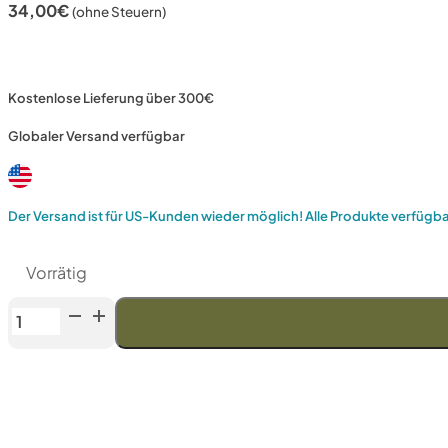
34,00
€
(ohne Steuern)
Kostenlose Lieferung über 300€
Globaler Versand verfügbar
Der Versand ist für US-Kunden wieder möglich! Alle Produkte verfügb
Vorrätig
Venev
Orion
Serie
Diamantstein
OSB
(F500