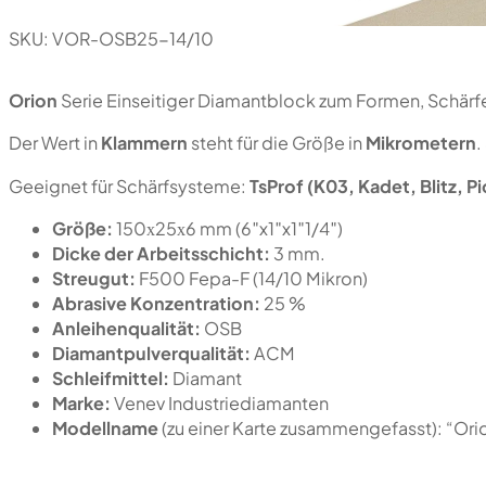
SKU:
VOR-OSB25-14/10
Orion
Serie Einseitiger Diamantblock zum Formen, Schärfe
Der Wert in
Klammern
steht für die Größe in
Mikrometern
.
Geeignet für Schärfsysteme:
TsProf (K03, Kadet, Blitz, 
Größe:
150х25х6 mm (6″x1″x1″1/4″)
Dicke der Arbeitsschicht:
3 mm.
Streugut:
F500 Fepa-F (14/10 Mikron)
Abrasive Konzentration:
25 %
Anleihenqualität:
OSB
Diamantpulverqualität:
ACM
Schleifmittel:
Diamant
Marke:
Venev Industriediamanten
Modellname
(zu einer Karte zusammengefasst): “