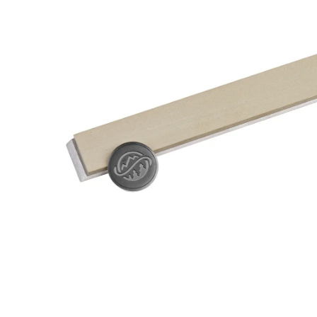
Fepa-
F)
25
%
Menge