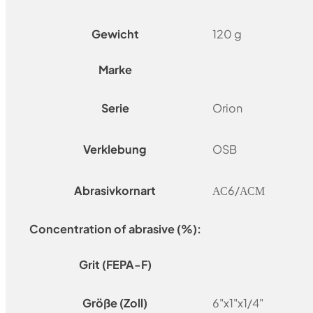
Gewicht
120 g
Marke
Serie
Orion
Verklebung
OSB
Abrasivkornart
АС6/АСМ
Concentration of abrasive (%):
Grit (FEPA-F)
Größe (Zoll)
6"x1"x1/4"