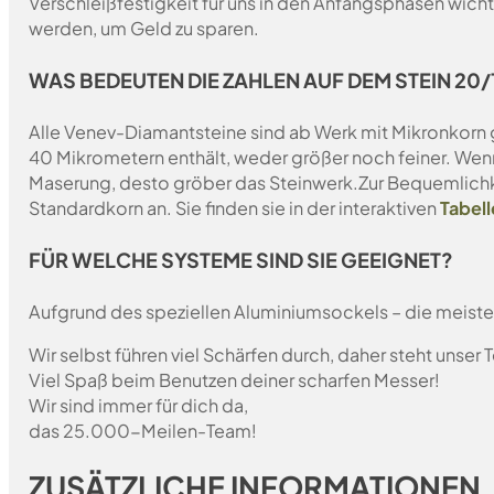
Verschleißfestigkeit für uns in den Anfangsphasen wich
werden, um Geld zu sparen.
WAS BEDEUTEN DIE ZAHLEN AUF DEM STEIN 20/1
Alle Venev-Diamantsteine sind ab Werk mit Mikronkorn 
40 Mikrometern enthält, weder größer noch feiner. Wen
Maserung, desto gröber das Steinwerk.
Zur Bequemlichk
Standardkorn an. Sie finden sie in der interaktiven
Tabell
FÜR WELCHE SYSTEME SIND SIE GEEIGNET?
Aufgrund des speziellen Aluminiumsockels – die meist
Wir selbst führen viel Schärfen durch, daher steht unser
Viel Spaß beim Benutzen deiner scharfen Messer!
Wir sind immer für dich da,
das 25.000-Meilen-Team!
ZUSÄTZLICHE INFORMATIONEN