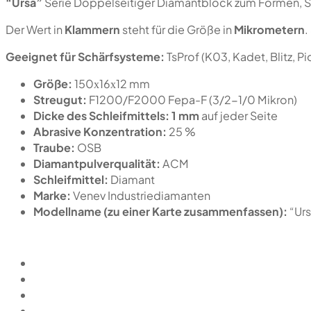
“Ursa”
Serie Doppelseitiger Diamantblock zum Formen, Sc
Der Wert in
Klammern
steht für die Größe in
Mikrometern
.
Geeignet für Schärfsysteme:
TsProf (K03, Kadet, Blitz, 
Größe:
150х16х12 mm
Streugut:
F1200/F2000 Fepa-F (3/2-1/0 Mikron)
Dicke des Schleifmittels:
1 mm
auf jeder Seite
Abrasive Konzentration:
25 %
Traube:
OSB
Diamantpulverqualität:
ACM
Schleifmittel:
Diamant
Marke:
Venev Industriediamanten
Modellname (zu einer Karte zusammenfassen):
“Ur