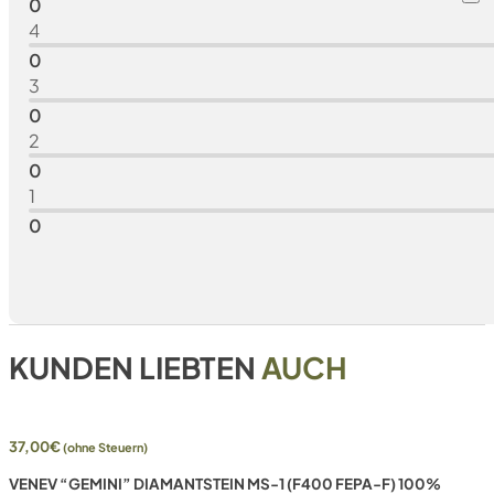
0
4
0
3
0
2
0
1
0
KUNDEN LIEBTEN
AUCH
37,00
€
(ohne Steuern)
VENEV “GEMINI” DIAMANTSTEIN MS-1 (F400 FEPA-F) 100%