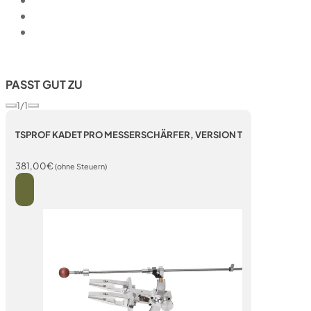
PASST GUT ZU
1/1
TSPROF KADET PRO MESSERSCHÄRFER, VERSION T
381,00
€
(ohne Steuern)