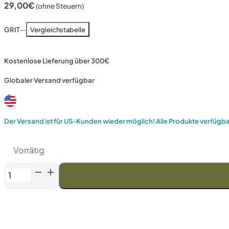
29,00
€
(ohne Steuern)
GRIT
—
Vergleichstabelle
Kostenlose Lieferung über 300€
Globaler Versand verfügbar
Der Versand ist für US-Kunden wieder möglich! Alle Produkte verfügb
Vorrätig
Venev
URSA-
Serie
Doppelseitiger
Diamantstein