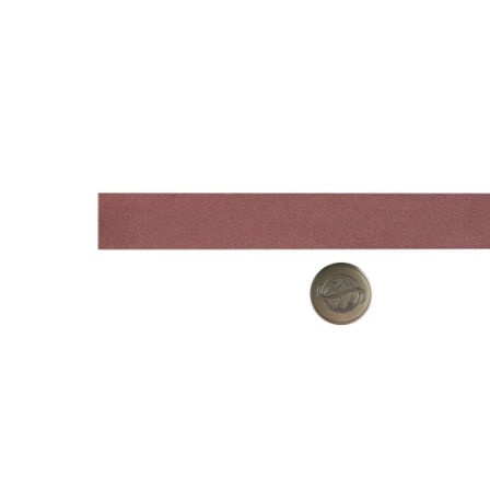
OSB
(F1200/F2000
FEPA-
F)
25
%
Menge