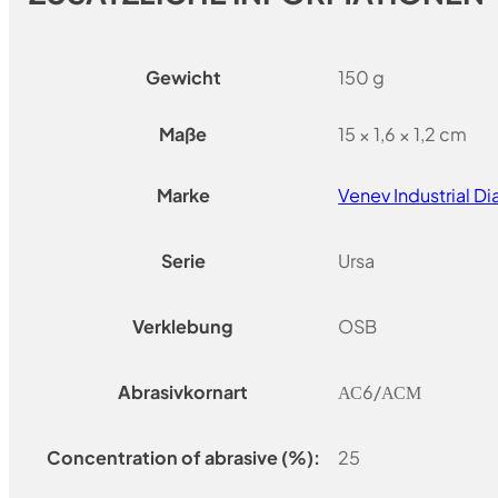
Gewicht
150 g
Maße
15 × 1,6 × 1,2 cm
Marke
Venev Industrial 
Serie
Ursa
Verklebung
OSB
Abrasivkornart
АС6/АСМ
Concentration of abrasive (%):
25