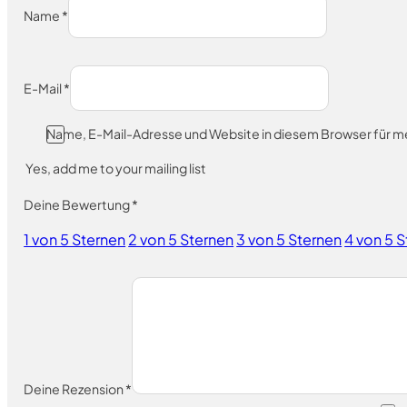
Name
*
E-Mail
*
Name, E-Mail-Adresse und Website in diesem Browser für 
Yes, add me to your mailing list
Deine Bewertung
*
1 von 5 Sternen
2 von 5 Sternen
3 von 5 Sternen
4 von 5 
Deine Rezension
*