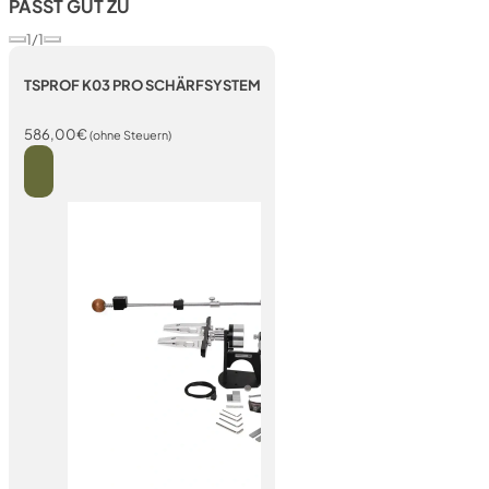
PASST GUT ZU
1/1
TSPROF K03 PRO SCHÄRFSYSTEM
586,00
€
(ohne Steuern)