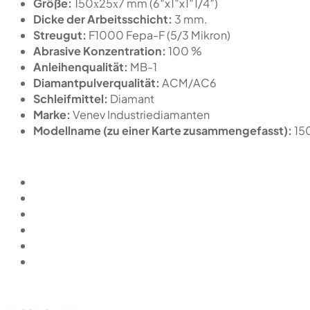
Größe:
150х25х7 mm (6″x1″x1″1/4″)
Dicke der Arbeitsschicht:
3 mm.
Streugut:
F1000 Fepa-F (5/3 Mikron)
Abrasive Konzentration:
100 %
Anleihenqualität:
MB-1
Diamantpulverqualität:
ACM/AC6
Schleifmittel:
Diamant
Marke:
Venev Industriediamanten
Modellname (zu einer Karte zusammengefasst):
15