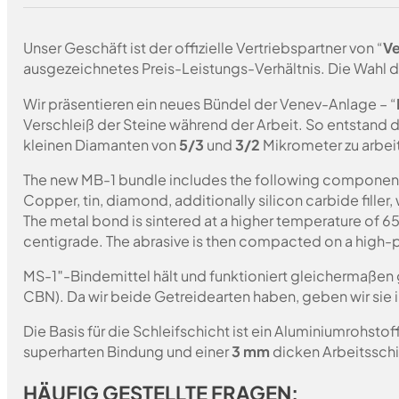
Unser Geschäft ist der offizielle Vertriebspartner von “
Ve
ausgezeichnetes Preis-Leistungs-Verhältnis. Die Wahl d
Wir präsentieren ein neues Bündel der Venev-Anlage – “
Verschleiß der Steine während der Arbeit. So entstand 
kleinen Diamanten von
5/3
und
3/2
Mikrometer zu arbei
The new MB-1 bundle includes the following componen
Copper, tin, diamond, additionally silicon carbide fille
The metal bond is sintered at a higher temperature of 
centigrade. The abrasive is then compacted on a high-p
MS-1″-Bindemittel hält und funktioniert gleichermaßen 
CBN). Da wir beide Getreidearten haben, geben wir sie 
Die Basis für die Schleifschicht ist ein Aluminiumrohst
superharten Bindung und einer
3 mm
dicken Arbeitsschi
HÄUFIG GESTELLTE FRAGEN: