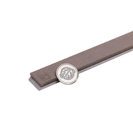
(F1000
Fepa-
F)
100
%
Menge