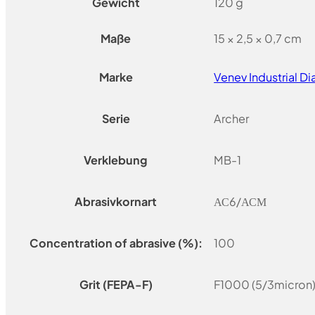
Gewicht
120 g
Maße
15 × 2,5 × 0,7 cm
Marke
Venev Industrial 
Serie
Archer
Verklebung
MB-1
Abrasivkornart
АС6/АСМ
Concentration of abrasive (%):
100
Grit (FEPA-F)
F1000 (5/3micron