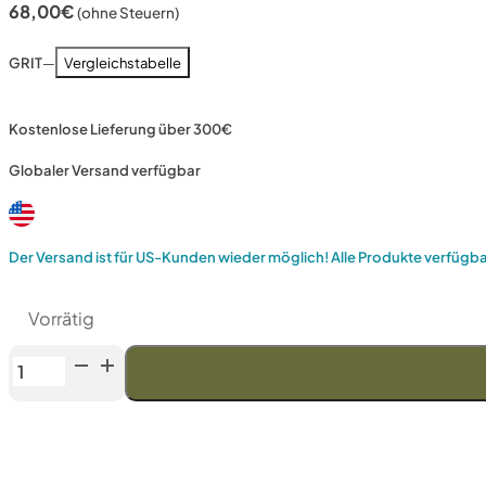
68,00
€
(ohne Steuern)
GRIT
—
Vergleichstabelle
Kostenlose Lieferung über 300€
Globaler Versand verfügbar
Der Versand ist für US-Kunden wieder möglich! Alle Produkte verfügb
Vorrätig
Venev
Bogenschütze
Diamantstein
MB-
1