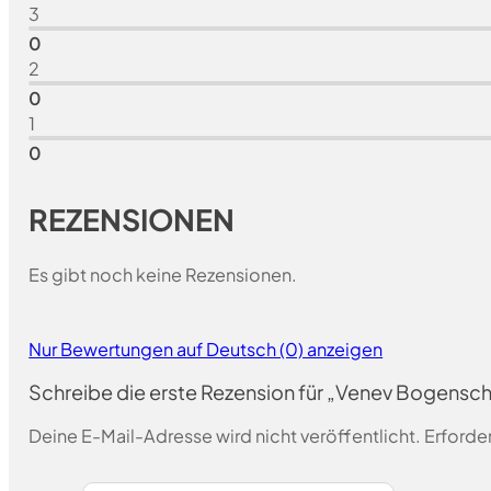
3
0
2
0
1
0
REZENSIONEN
Es gibt noch keine Rezensionen.
Nur Bewertungen auf Deutsch (0) anzeigen
Schreibe die erste Rezension für „Venev Bogensc
Deine E-Mail-Adresse wird nicht veröffentlicht.
Erforder