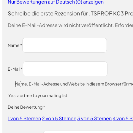
Nur Bewertungen auf Deutsch (0) anzeigen
Schreibe die erste Rezension für „TSPROF K03 Pr
Deine E-Mail-Adresse wird nicht veröffentlicht.
Erforder
Name
*
E-Mail
*
Name, E-Mail-Adresse und Website in diesem Browser für 
Yes, add me to your mailing list
Deine Bewertung
*
1 von 5 Sternen
2 von 5 Sternen
3 von 5 Sternen
4 von 5 