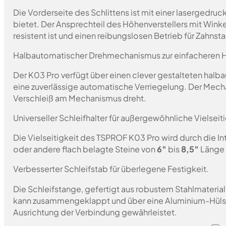
Die Vorderseite des Schlittens ist mit einer lasergedru
bietet. Der Ansprechteil des Höhenverstellers mit Win
resistent ist und einen reibungslosen Betrieb für Zahns
Halbautomatischer Drehmechanismus zur einfacheren
Der K03 Pro verfügt über einen clever gestalteten hal
eine zuverlässige automatische Verriegelung. Der Mech
Verschleiß am Mechanismus dreht.
Universeller Schleifhalter für außergewöhnliche Vielseiti
Die Vielseitigkeit des TSPROF K03 Pro wird durch die Int
oder andere flach belagte Steine von
6″
bis
8,5″
Länge s
Verbesserter Schleifstab für überlegene Festigkeit.
Die Schleifstange, gefertigt aus robustem Stahlmaterial
kann zusammengeklappt und über eine Aluminium-Hüls
Ausrichtung der Verbindung gewährleistet.