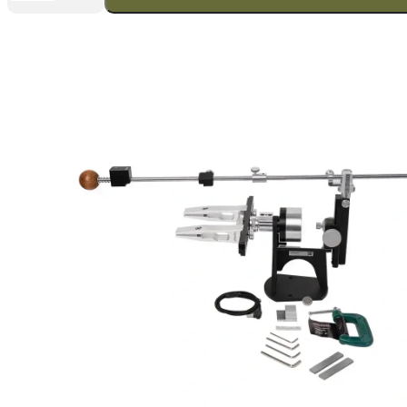
K03
Pro
Schärfsystem
Menge