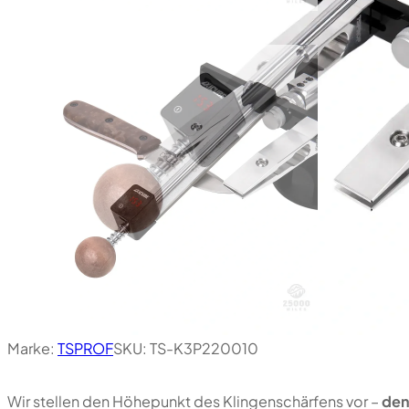
Marke:
TSPROF
SKU:
TS-K3P220010
Wir stellen den Höhepunkt des Klingenschärfens vor –
den