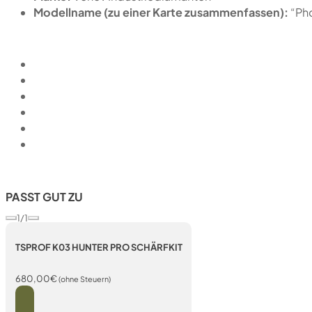
Modellname (zu einer Karte zusammenfassen):
“Ph
PASST GUT ZU
1/1
TSPROF K03 HUNTER PRO SCHÄRFKIT
680,00
€
(ohne Steuern)