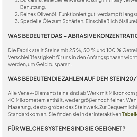
Benutzung.
Reines Olivenöl. Funktioniert gut, verdampft lang
Spezielle Öle zum Schärfen. Einschließlich ölsäure
WAS BEDEUTET DAS – ABRASIVE KONZENTRATI
Die Fabrik stellt Steine mit 25 %, 50 % und 100 % Getrei
Verschleißfestigkeit für uns in den Anfangsphasen wich
werden, um Geld zu sparen.
WAS BEDEUTEN DIE ZAHLEN AUF DEM STEIN 20/1
Alle Venev-Diamantsteine sind ab Werk mit Mikronkorn 
40 Mikrometern enthält, weder größer noch feiner. Wen
Maserung, desto gröber das Steinwerk.
Zur Bequemlichk
Standardkorn an. Sie finden sie in der interaktiven
Tabell
FÜR WELCHE SYSTEME SIND SIE GEEIGNET?