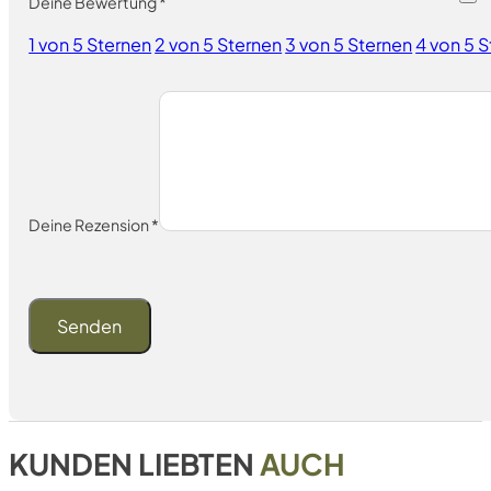
Deine Bewertung
*
1 von 5 Sternen
2 von 5 Sternen
3 von 5 Sternen
4 von 5 
Deine Rezension
*
KUNDEN LIEBTEN
AUCH