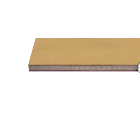
FEPA-
F)
25
%
Menge