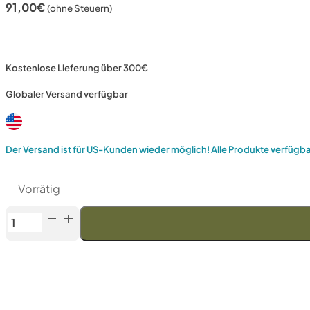
91,00
€
(ohne Steuern)
Kostenlose Lieferung über 300€
Globaler Versand verfügbar
Der Versand ist für US-Kunden wieder möglich! Alle Produkte verfügb
Vorrätig
Venev
Phoenix
Doppelseitiger
Diamantstein
OSB
(F800/F1200