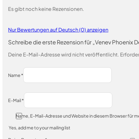
Es gibt noch keine Rezensionen.
Nur Bewertungen auf Deutsch (0) anzeigen
Schreibe die erste Rezension für „Venev Phoenix
Deine E-Mail-Adresse wird nicht veröffentlicht.
Erforder
Name
*
E-Mail
*
Name, E-Mail-Adresse und Website in diesem Browser für 
Yes, add me to your mailing list