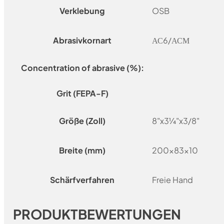
Verklebung
OSB
Abrasivkornart
АС6/АСМ
Concentration of abrasive (%):
Grit (FEPA-F)
Größe (Zoll)
8"x3¼"x3/8"
Breite (mm)
200x83x10
Schärfverfahren
Freie Hand
PRODUKTBEWERTUNGEN