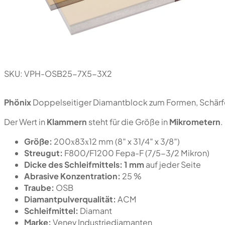
SKU:
VPH-OSB25-7X5-3X2
Phönix
Doppelseitiger Diamantblock zum Formen, Schärfe
Der Wert in
Klammern
steht für die Größe in
Mikrometern
.
Größe:
200х83х12 mm (8″ x 31/4″ x 3/8″)
Streugut:
F800/F1200 Fepa-F (7/5-3/2 Mikron)
Dicke des Schleifmittels:
1 mm
auf jeder Seite
Abrasive Konzentration:
25 %
Traube:
OSB
Diamantpulverqualität:
ACM
Schleifmittel:
Diamant
Marke:
Venev Industriediamanten