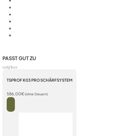
PASST GUT ZU
1/1
TSPROF K03 PRO SCHÄRFSYSTEM
586,00
€
(ohne Steuern)