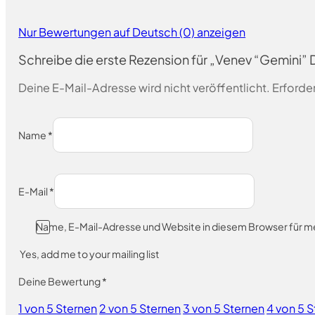
Nur Bewertungen auf Deutsch (0) anzeigen
Schreibe die erste Rezension für „Venev “Gemini”
Deine E-Mail-Adresse wird nicht veröffentlicht.
Erforder
Name
*
E-Mail
*
Name, E-Mail-Adresse und Website in diesem Browser für 
Yes, add me to your mailing list
Deine Bewertung
*
1 von 5 Sternen
2 von 5 Sternen
3 von 5 Sternen
4 von 5 