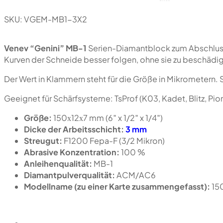
SKU:
VGEM-MB1-3X2
Venev “Genini” MB-1
Serien-Diamantblock zum Abschluss 
Kurven der Schneide besser folgen, ohne sie zu beschädi
Der Wert in Klammern steht für die Größe in Mikrometern. 
Geeignet für Schärfsysteme: TsProf (K03, Kadet, Blitz, P
Größe:
150х12х7 mm (6″ x 1/2″ x 1/4″)
Dicke der Arbeitsschicht:
3 mm
Streugut:
F1200 Fepa-F (3/2 Mikron)
Abrasive Konzentration:
100 %
Anleihenqualität:
MB-1
Diamantpulverqualität:
ACM/AC6
Modellname (zu einer Karte zusammengefasst):
15