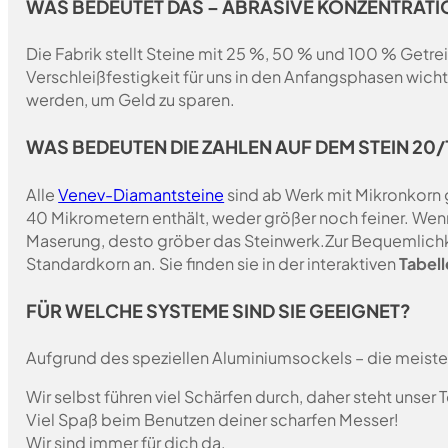
WAS BEDEUTET DAS – ABRASIVE KONZENTRATI
Die Fabrik stellt Steine mit 25 %, 50 % und 100 % Getrei
Verschleißfestigkeit für uns in den Anfangsphasen wich
werden, um Geld zu sparen.
WAS BEDEUTEN DIE ZAHLEN AUF DEM STEIN 20/1
Alle
Venev-Diamantsteine
sind ab Werk mit Mikronkorn 
40 Mikrometern enthält, weder größer noch feiner. Wen
Maserung, desto gröber das Steinwerk.Zur Bequemlichk
Standardkorn an. Sie finden sie in der interaktiven
Tabell
FÜR WELCHE SYSTEME SIND SIE GEEIGNET?
Aufgrund des speziellen Aluminiumsockels – die meist
Wir selbst führen viel Schärfen durch, daher steht unser
Viel Spaß beim Benutzen deiner scharfen Messer!
Wir sind immer für dich da,