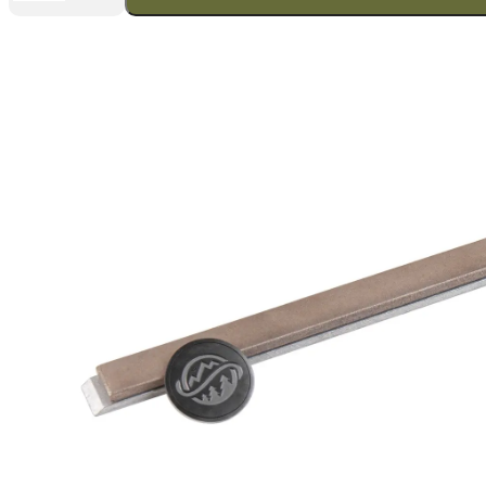
"Gemini"
Diamantstein
MB-
1
(F1200
Fepa-
F)
100
%
Menge