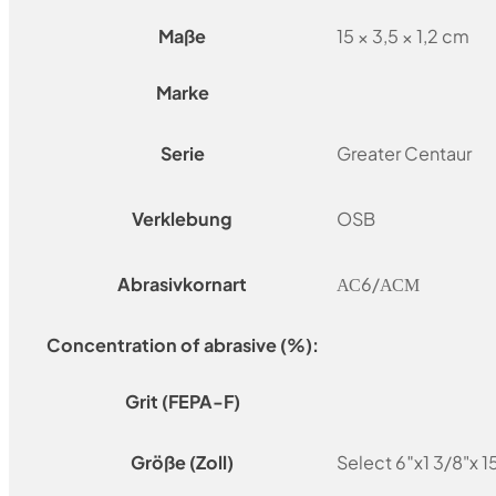
Maße
15 × 3,5 × 1,2 cm
Marke
Serie
Greater Centaur
Verklebung
OSB
Abrasivkornart
АС6/АСМ
Concentration of abrasive (%):
Grit (FEPA-F)
Größe (Zoll)
Select 6″x1 3/8"x 1