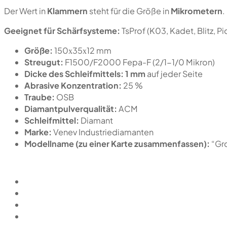
Der Wert in
Klammern
steht für die Größe in
Mikrometern
.
Geeignet für Schärfsysteme:
TsProf (K03, Kadet, Blitz, 
Größe:
150х35х12 mm
Streugut:
F1500/F2000 Fepa-F (2/1-1/0 Mikron)
Dicke des Schleifmittels:
1 mm
auf jeder Seite
Abrasive Konzentration:
25 %
Traube:
OSB
Diamantpulverqualität:
ACM
Schleifmittel:
Diamant
Marke:
Venev Industriediamanten
Modellname (zu einer Karte zusammenfassen):
“Gr