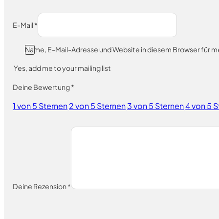
E-Mail
*
Name, E-Mail-Adresse und Website in diesem Browser für 
Yes, add me to your mailing list
Deine Bewertung
*
1 von 5 Sternen
2 von 5 Sternen
3 von 5 Sternen
4 von 5 
Deine Rezension
*