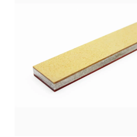
(F1500/F2000
FEPA-
F)
25
%
Menge