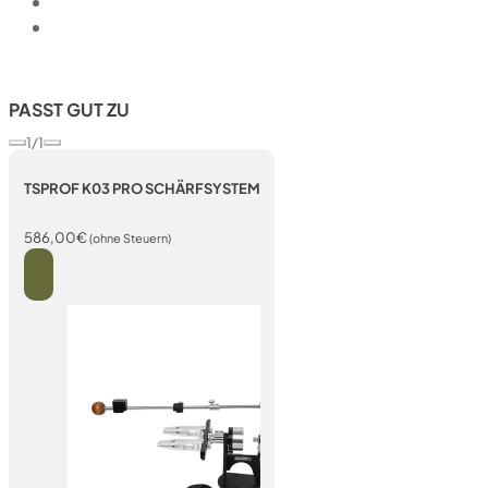
PASST GUT ZU
1/1
TSPROF K03 PRO SCHÄRFSYSTEM
586,00
€
(ohne Steuern)