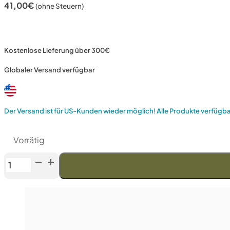
41,00
€
(ohne Steuern)
Kostenlose Lieferung über 300€
Globaler Versand verfügbar
Der Versand ist für US-Kunden wieder möglich! Alle Produkte verfügb
Vorrätig
Venev
Großer
Zentaur
Doppelseitiger
Diamantstein
OSB