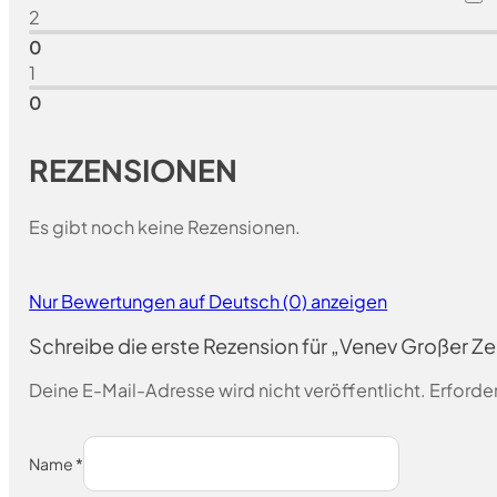
2
0
1
0
REZENSIONEN
Es gibt noch keine Rezensionen.
Nur Bewertungen auf Deutsch (0) anzeigen
Schreibe die erste Rezension für „Venev Großer 
Deine E-Mail-Adresse wird nicht veröffentlicht.
Erforder
Name
*