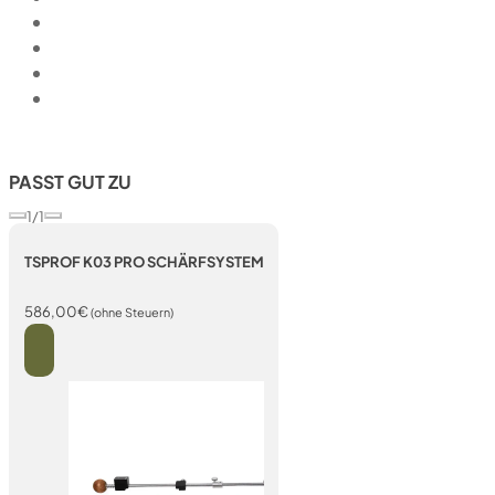
PASST GUT ZU
1/1
TSPROF K03 PRO SCHÄRFSYSTEM
586,00
€
(ohne Steuern)