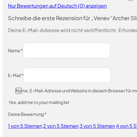
Nur Bewertungen auf Deutsch (0) anzeigen
Schreibe die erste Rezension für „Venev “Archer 
Deine E-Mail-Adresse wird nicht veröffentlicht.
Erforder
Name
*
E-Mail
*
Name, E-Mail-Adresse und Website in diesem Browser für 
Yes, add me to your mailing list
Deine Bewertung
*
1 von 5 Sternen
2 von 5 Sternen
3 von 5 Sternen
4 von 5 