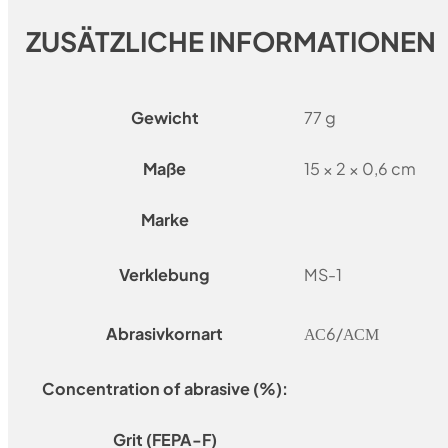
ZUSÄTZLICHE INFORMATIONEN
Gewicht
77 g
Maße
15 × 2 × 0,6 cm
Marke
Verklebung
MS-1
Abrasivkornart
АС6/АСМ
Concentration of abrasive (%):
Grit (FEPA-F)