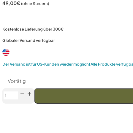
49,00
€
(ohne Steuern)
Kostenlose Lieferung über 300€
Globaler Versand verfügbar
Der Versand ist für US-Kunden wieder möglich! Alle Produkte verfügb
Vorrätig
Venev
"Archer
Slim"
Diamantstein
MS-
1