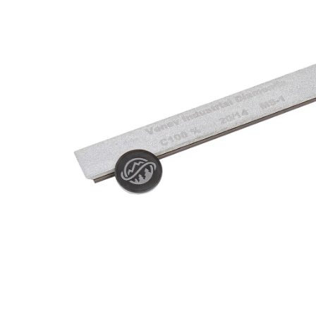
(F240
Fepa-
F)
100%
Menge