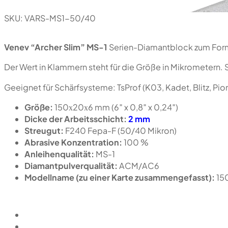
SKU:
VARS-MS1-50/40
Venev “Archer Slim” MS-1
Serien-Diamantblock zum Forme
Der Wert in Klammern steht für die Größe in Mikrometern. 
Geeignet für Schärfsysteme: TsProf (K03, Kadet, Blitz, P
Größe:
150х20х6 mm (6″ x 0,8″ x 0,24″)
Dicke der Arbeitsschicht:
2 mm
Streugut:
F240 Fepa-F (50/40 Mikron)
Abrasive Konzentration:
100 %
Anleihenqualität:
MS-1
Diamantpulverqualität:
ACM/AC6
Modellname (zu einer Karte zusammengefasst):
15