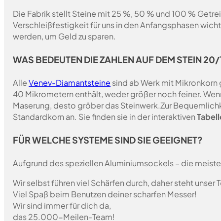
Die Fabrik stellt Steine mit 25 %, 50 % und 100 % Getrei
Verschleißfestigkeit für uns in den Anfangsphasen wich
werden, um Geld zu sparen.
WAS BEDEUTEN DIE ZAHLEN AUF DEM STEIN 20/1
Alle
Venev-Diamantsteine
sind ab Werk mit Mikronkorn 
40 Mikrometern enthält, weder größer noch feiner. Wen
Maserung, desto gröber das Steinwerk.Zur Bequemlichk
Standardkorn an. Sie finden sie in der interaktiven
Tabell
FÜR WELCHE SYSTEME SIND SIE GEEIGNET?
Aufgrund des speziellen Aluminiumsockels – die meist
Wir selbst führen viel Schärfen durch, daher steht unser
Viel Spaß beim Benutzen deiner scharfen Messer!
Wir sind immer für dich da,
das 25.000-Meilen-Team!