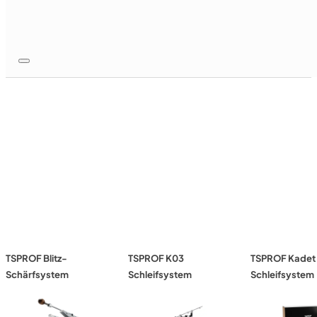
SHARPENING SYSTEMS
Our Sharpening Systems category offers advanced solution
offer ease of use and professional sharpness.
TSPROF Blitz-
TSPROF K03
TSPROF Kadet
Schärfsystem
Schleifsystem
Schleifsystem