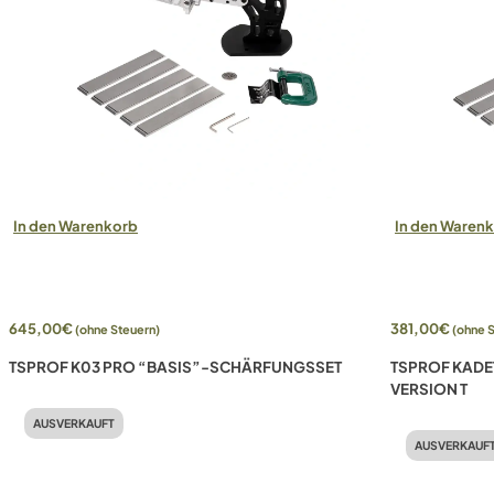
In den Warenkorb
In den Waren
645,00
€
381,00
€
(ohne Steuern)
(ohne 
TSPROF K03 PRO “BASIS”-SCHÄRFUNGSSET
TSPROF KADE
VERSION T
AUSVERKAUFT
AUSVERKAUF