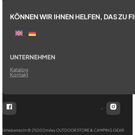
KÖNNEN WIR IHNEN HELFEN, DAS ZU 
UNTERNEHMEN
Katalog
Kontakt
Folgen Sie 25000miles OUTDOOR STORE & CAMPIN
Folgen
Urheberrecht © 25000miles OUTDOOR STORE & CAMPING GEAR