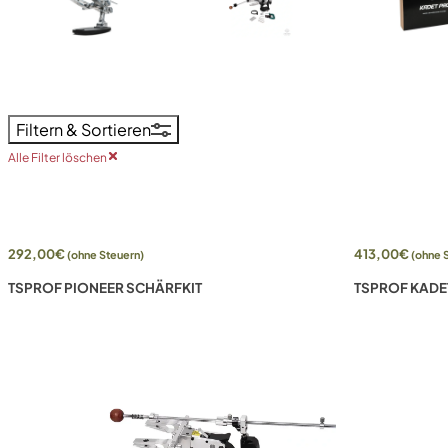
Filtern & Sortieren
Alle Filter löschen
292,00
€
413,00
€
(ohne Steuern)
(ohne 
TSPROF PIONEER SCHÄRFKIT
TSPROF KADET