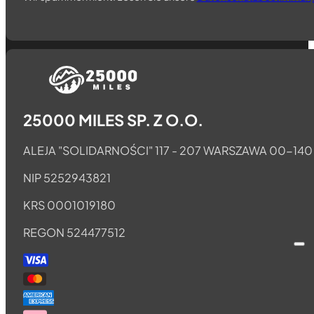
Folgen Sie uns auf Telegram
Folgen Sie uns auf Whatsapp
Folgen Sie uns auf Facebook
25000 MILES SP. Z O.O.
ALEJA "SOLIDARNOŚCI" 117 - 207 WARSZAWA 00-140
NIP 5252943821
KRS 0001019180
REGON 524477512