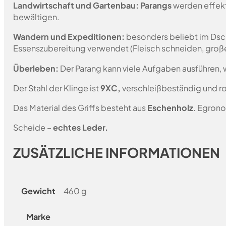
Landwirtschaft und Gartenbau: Parangs
werden effekt
bewältigen.
Wandern und Expeditionen:
besonders beliebt im Dsch
Essenszubereitung verwendet (Fleisch schneiden, groß
Überleben:
Der Parang kann viele Aufgaben ausführen,
Der Stahl der Klinge ist
9XC,
verschleißbeständig und r
Das Material des Griffs besteht aus
Eschenholz
. Egrono
Scheide –
echtes Leder.
ZUSÄTZLICHE INFORMATIONEN
Gewicht
460 g
Marke