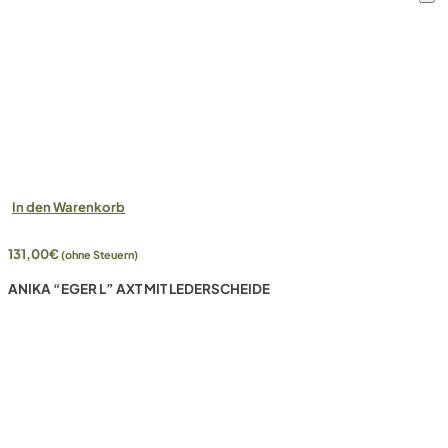
In den Warenkorb
131,00
€
(ohne Steuern)
ANIKA “EGER L” AXT MIT LEDERSCHEIDE