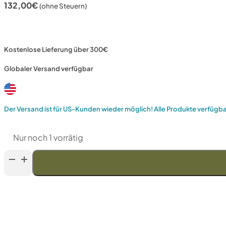
132,00
€
(ohne Steuern)
Kostenlose Lieferung über 300€
Globaler Versand verfügbar
Der Versand ist für US-Kunden wieder möglich! Alle Produkte verfügb
Nur noch 1 vorrätig
Anika
"Mini-
Parang
Lens"
mit
Lederhülle