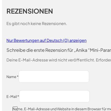
REZENSIONEN
Es gibt noch keine Rezensionen.
Nur Bewertungen auf Deutsch (0) anzeigen
Schreibe die erste Rezension für „Anika “Mini-Para
Deine E-Mail-Adresse wird nicht veröffentlicht.
Erforder
Name
*
E-Mail
*
Name, E-Mail-Adresse und Website in diesem Browser für 