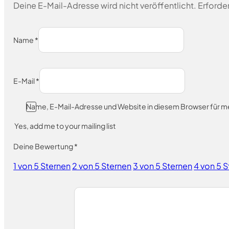
Deine E-Mail-Adresse wird nicht veröffentlicht.
Erforder
Name
*
E-Mail
*
Name, E-Mail-Adresse und Website in diesem Browser für 
Yes, add me to your mailing list
Deine Bewertung
*
1 von 5 Sternen
2 von 5 Sternen
3 von 5 Sternen
4 von 5 