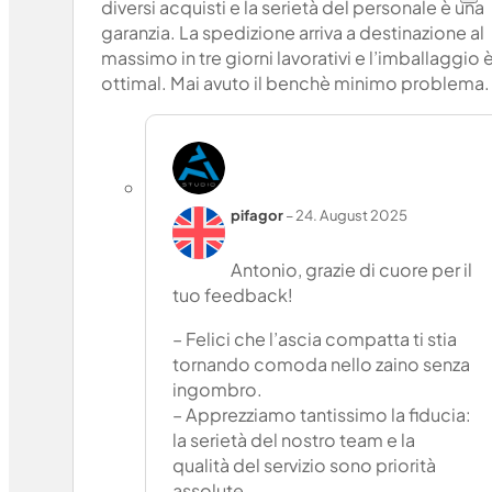
diversi acquisti e la serietà del personale è una
garanzia. La spedizione arriva a destinazione al
massimo in tre giorni lavorativi e l’imballaggio 
ottimal. Mai avuto il benchè minimo problema.
pifagor
–
24. August 2025
Antonio, grazie di cuore per il
tuo feedback!
– Felici che l’ascia compatta ti stia
tornando comoda nello zaino senza
ingombro.
– Apprezziamo tantissimo la fiducia:
la serietà del nostro team e la
qualità del servizio sono priorità
assolute.