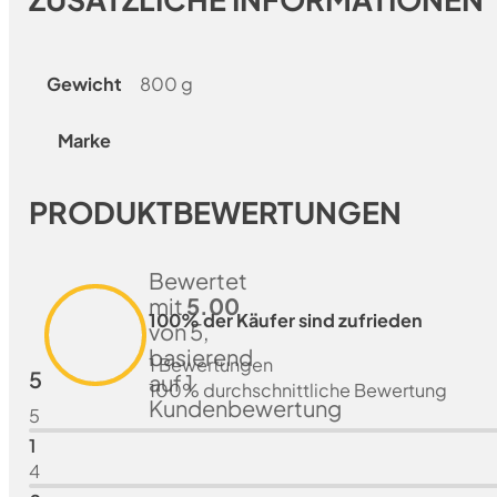
Gewicht
800 g
Marke
PRODUKTBEWERTUNGEN
Bewertet
mit
5.00
100% der Käufer sind zufrieden
von 5,
basierend
1 Bewertungen
5
auf
1
100% durchschnittliche Bewertung
Kundenbewertung
5
1
4