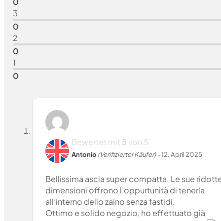
0
3
0
2
0
1
0
Bewertet mit
5
von 5
Antonio
(Verifizierter Käufer)
–
12. April 2025
Bellissima ascia super compatta. Le sue ridott
dimensioni offrono l’oppurtunità di tenerla
all’interno dello zaino senza fastidi.
Ottimo e solido negozio, ho effettuato già