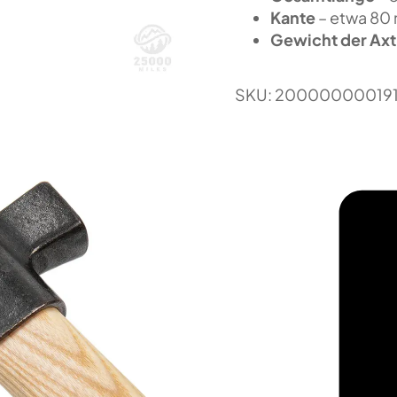
Kante
– etwa 80
Gewicht der Axt
SKU:
20000000019