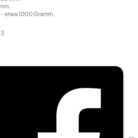
 mm.
– etwa 1000 Gramm.
13