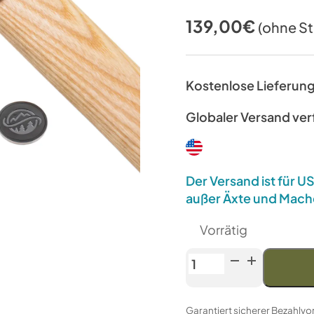
139,00
€
(ohne S
Kostenlose Lieferun
Globaler Versand ve
Der Versand ist für 
außer Äxte und Mach
Vorrätig
Anika-
"Tomahawk"-
Axt
Garantiert sicherer Bezahlv
mit