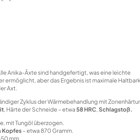
lle Anika-Äxte sind handgefertigt, was eine leichte
er ermöglicht, aber das Ergebnis ist maximale Haltbark
er Axt.
ständiger Zyklus der Wärmebehandlung mit Zonenhärtu
it
, Härte der Schneide – etwa
58
HRC
,
Schlagstoß.
he, mit Tungöl überzogen.
s Kopfes
– etwa 870 Gramm.
550 mm.