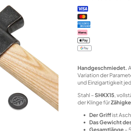
umgekehrter
Befestigung,
Lederscheide
Menge
Handgeschmiedet.
A
Variation der Paramet
und Einzigartigkeit jed
Stahl –
SHKX15
, voll
der Klinge für
Zähigke
Der Griff
ist Asc
Das Gewicht de
Gesamtlänge
– 