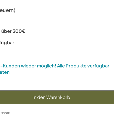
teuern)
g über 300€
rfügbar
US-Kunden wieder möglich! Alle Produkte verfügbar
eten
In den Warenkorb
organg: