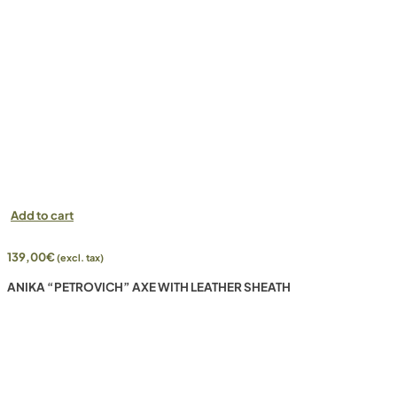
Add to cart
139,00
€
(excl. tax)
ANIKA “PETROVICH” AXE WITH LEATHER SHEATH