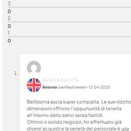
3
0
2
0
1
0
Rated
5
out of 5
Antonio
(verified owner)
–
12.04.2025
Bellissima ascia super compatta. Le sue ridott
dimensioni offrono l’oppurtunità di tenerla
all’interno dello zaino senza fastidi.
Ottimo e solido negozio, ho effettuato già
diversi acquisti e la serietà del personale è una