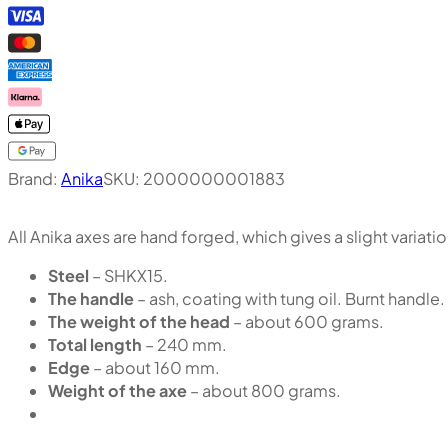
Brand:
Anika
SKU:
2000000001883
All Anika axes are hand forged, which gives a slight variat
Steel
– SHKX15.
The handle
– ash, coating with tung oil. Burnt handle.
The weight of the head
– about 600 grams.
Total length
– 240 mm.
Edge
– about 160 mm.
Weight of the axe
– about 800 grams.