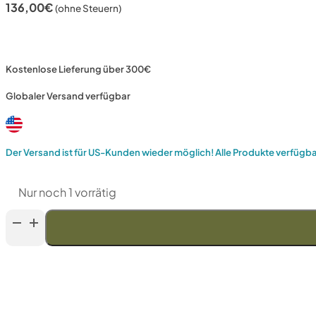
136,00
€
(ohne Steuern)
Kostenlose Lieferung über 300€
Globaler Versand verfügbar
Der Versand ist für US-Kunden wieder möglich! Alle Produkte verfügb
Nur noch 1 vorrätig
Anika
"Viking
Mini"
Axt
mit
Lederscheide