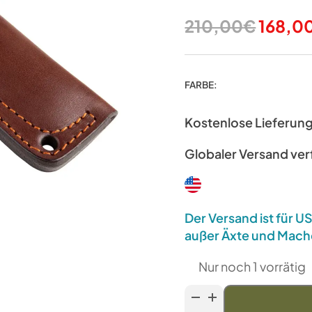
Ursprü
210,00
€
168,0
Preis
war:
FARBE:
210,0
Kostenlose Lieferun
Globaler Versand ve
Der Versand ist für 
außer Äxte und Mach
Nur noch 1 vorrätig
Southern