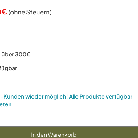
nglicher
Aktueller
0
€
(ohne Steuern)
Preis
ist:
0€
168,00€.
g über 300€
rfügbar
US-Kunden wieder möglich! Alle Produkte verfügbar
eten
In den Warenkorb