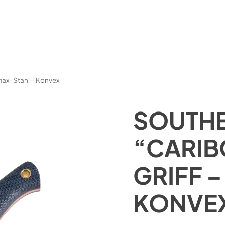
lmax-Stahl – Konvex
SOUTH
“CARIB
GRIFF 
KONVE