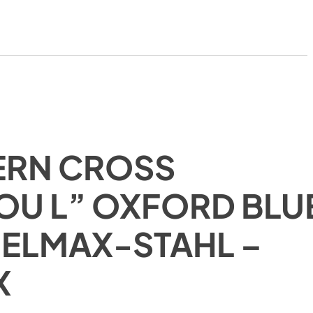
ERN CROSS
OU L” OXFORD BLU
– ELMAX-STAHL –
X