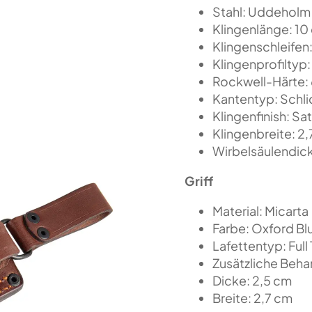
Stahl: Uddeholm
Klingenlänge: 10
Klingenschleifen
Klingenprofiltyp
Rockwell-Härte:
Kantentyp: Schli
Klingenfinish: Sat
Klingenbreite: 2
Wirbelsäulendic
Griff
Material: Micarta
Farbe: Oxford Bl
Lafettentyp: Full
Zusätzliche Beha
Dicke: 2,5 cm
Breite: 2,7 cm