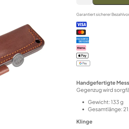
Cross
"Caribou
Garantiert sicherer Bezahlv
L"
Oxford
Blue
Griff
–
Elmax-
Stahl
–
Konvex
Menge
Handgefertigte Mess
Gegenzug wird sorgfäl
Gewicht: 133 g
Gesamtlänge: 21
Klinge