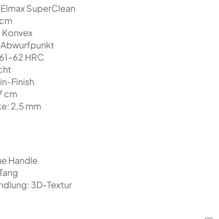
 Elmax SuperClean
 cm
: Konvex
: Abwurfpunkt
 61–62 HRC
cht
in-Finish
,7 cm
ke: 2,5 mm
ue Handle
 Tang
ndlung: 3D-Textur