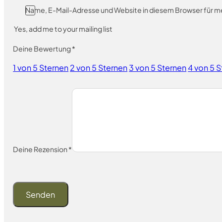
Name, E-Mail-Adresse und Website in diesem Browser für 
Yes, add me to your mailing list
Deine Bewertung
*
1 von 5 Sternen
2 von 5 Sternen
3 von 5 Sternen
4 von 5 
Deine Rezension
*