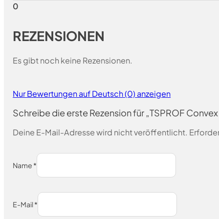
0
REZENSIONEN
Es gibt noch keine Rezensionen.
Nur Bewertungen auf Deutsch (0) anzeigen
Schreibe die erste Rezension für „TSPROF Convex
Deine E-Mail-Adresse wird nicht veröffentlicht.
Erforder
Name
*
E-Mail
*