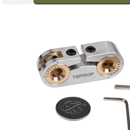
Convex
Ultra
8mm
Menge