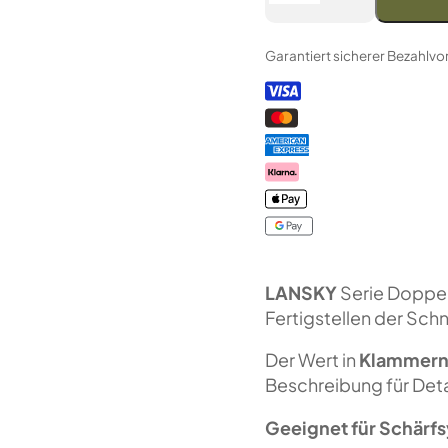
LANSKY
Doppelseitiger
Garantiert sicherer Bezahlv
Diamantstein
(F120/F240
FEPA-
F)
50
%
Menge
LANSKY
Serie Doppel
Fertigstellen der Sch
Der Wert in
Klammer
Beschreibung für Deta
Geeignet für Schärf