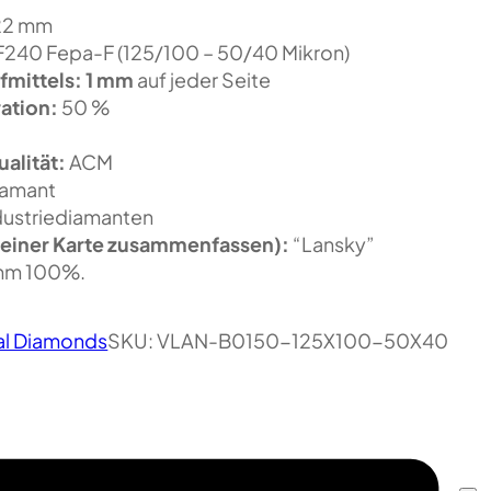
22 mm
240 Fepa-F (125/100 – 50/40 Mikron)
fmittels:
1 mm
auf jeder Seite
ation:
50 %
alität:
ACM
amant
dustriediamanten
einer Karte zusammenfassen):
“Lansky”
mm 100%.
ial Diamonds
SKU:
VLAN-B0150-125X100-50X40