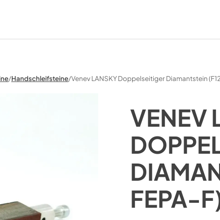
ine
/
Handschleifsteine
/
Venev LANSKY Doppelseitiger Diamantstein (F
VENEV 
DOPPEL
DIAMAN
FEPA-F