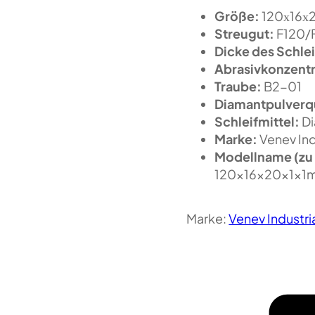
Größe:
120х16х
Streugut:
F120/F
Dicke des Schlei
Abrasivkonzentr
Traube:
B2-01
Diamantpulverqu
Schleifmittel:
Di
Marke:
Venev In
Modellname (zu 
120x16x20x1x1
Marke:
Venev Industr