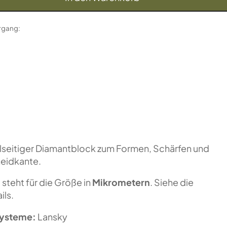
organg:
seitiger Diamantblock zum Formen, Schärfen und
neidkante.
n
steht für die Größe in
Mikrometern
. Siehe die
ils.
systeme:
Lansky