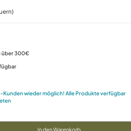
uern)
g über 300€
rfügbar
US-Kunden wieder möglich! Alle Produkte verfügbar
eten
In den Warenkorb