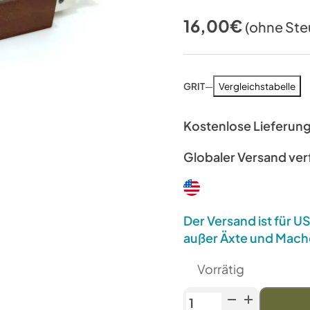
16,00
€
(ohne Ste
GRIT
—
Vergleichstabelle
Kostenlose Lieferun
Globaler Versand ve
Der Versand ist für 
außer Äxte und Mach
Vorrätig
Venev