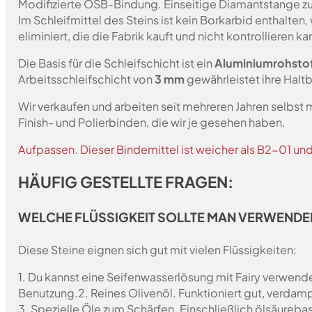
Modifizierte OSB-Bindung. Einseitige Diamantstange z
Im Schleifmittel des Steins ist kein Borkarbid enthalte
eliminiert, die die Fabrik kauft und nicht kontrollieren 
Die Basis für die Schleifschicht ist ein
Aluminiumrohsto
Arbeitsschleifschicht von
3 mm
gewährleistet ihre Haltb
Wir verkaufen und arbeiten seit mehreren Jahren selbst
Finish- und Polierbinden, die wir je gesehen haben.
Aufpassen. Dieser Bindemittel ist weicher als B2-01 un
HÄUFIG GESTELLTE FRAGEN:
WELCHE FLÜSSIGKEIT SOLLTE MAN VERWENDE
Diese Steine eignen sich gut mit vielen Flüssigkeiten:
1. Du kannst eine Seifenwasserlösung mit Fairy verwende
Benutzung.
2. Reines Olivenöl. Funktioniert gut, verdam
3. Spezielle Öle zum Schärfen. Einschließlich ölsäurebas