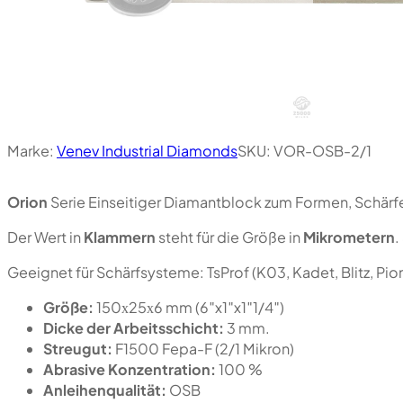
Marke:
Venev Industrial Diamonds
SKU:
VOR-OSB-2/1
Orion
Serie Einseitiger Diamantblock zum Formen, Schärfe
Der Wert in
Klammern
steht für die Größe in
Mikrometern
.
Geeignet für Schärfsysteme: TsProf (K03, Kadet, Blitz, P
Größe:
150х25х6 mm (6″x1″x1″1/4″)
Dicke der Arbeitsschicht:
3 mm.
Streugut:
F1500 Fepa-F (2/1 Mikron)
Abrasive Konzentration:
100 %
Anleihenqualität:
OSB