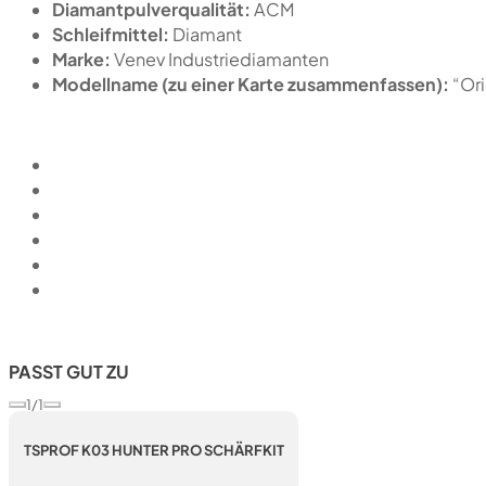
Diamantpulverqualität:
ACM
Schleifmittel:
Diamant
Marke:
Venev Industriediamanten
Modellname (zu einer Karte zusammenfassen):
“Or
PASST GUT ZU
1/1
TSPROF K03 HUNTER PRO SCHÄRFKIT