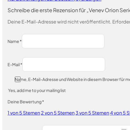
Schreibe die erste Rezension für „Venev Orion Se
Deine E-Mail-Adresse wird nicht veröffentlicht.
Erforder
Name
*
E-Mail
*
Name, E-Mail-Adresse und Website in diesem Browser für 
Yes, add me to your mailing list
Deine Bewertung
*
1 von 5 Sternen
2 von 5 Sternen
3 von 5 Sternen
4 von 5 