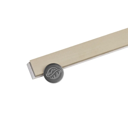
(F1500
Fepa-
F)
100
%
Menge