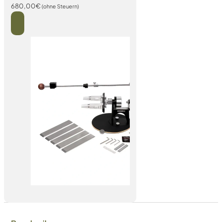
680,00
€
(ohne Steuern)