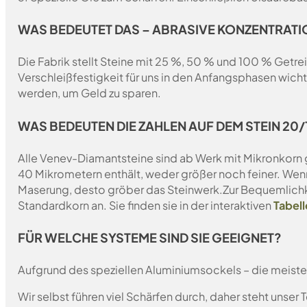
WAS BEDEUTET DAS – ABRASIVE KONZENTRATI
Die Fabrik stellt Steine mit 25 %, 50 % und 100 % Getrei
Verschleißfestigkeit für uns in den Anfangsphasen wich
werden, um Geld zu sparen.
WAS BEDEUTEN DIE ZAHLEN AUF DEM STEIN 20/1
Alle Venev-Diamantsteine sind ab Werk mit Mikronkorn 
40 Mikrometern enthält, weder größer noch feiner. Wen
Maserung, desto gröber das Steinwerk.
Zur Bequemlichk
Standardkorn an. Sie finden sie in der interaktiven
Tabell
FÜR WELCHE SYSTEME SIND SIE GEEIGNET?
Aufgrund des speziellen Aluminiumsockels – die meist
Wir selbst führen viel Schärfen durch, daher steht unser