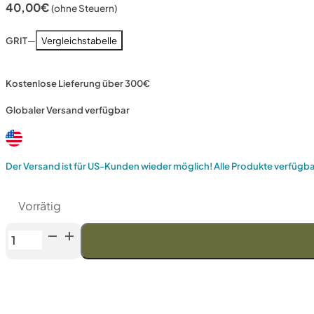
40,00
€
(ohne Steuern)
GRIT
—
Vergleichstabelle
Kostenlose Lieferung über 300€
Globaler Versand verfügbar
Der Versand ist für US-Kunden wieder möglich! Alle Produkte verfügb
Vorrätig
Venev
Orion
Serie
Diamantstein
OSB