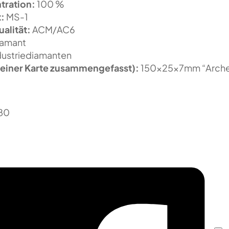
tration:
100 %
t:
MS-1
alität:
ACM/AC6
amant
dustriediamanten
einer Karte zusammengefasst):
150x25x7mm “Arche
80