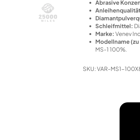
Abrasive Konzen
Anleihenqualitä
Diamantpulverqu
Schleifmittel:
Di
Marke:
Venev In
Modellname (zu 
MS-1 100%.
SKU:
VAR-MS1-100X