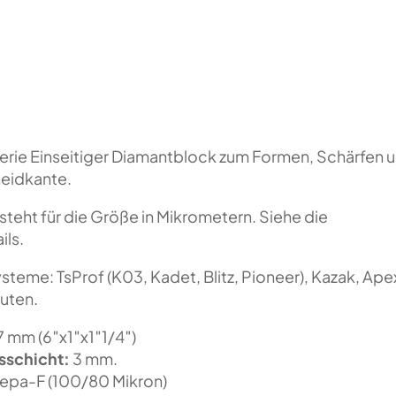
erie Einseitiger Diamantblock zum Formen, Schärfen 
neidkante.
steht für die Größe in Mikrometern. Siehe die
ils.
steme: TsProf (K03, Kadet, Blitz, Pioneer), Kazak, Ape
uten.
 mm (6″x1″x1″1/4″)
sschicht:
3 mm.
epa-F (100/80 Mikron)