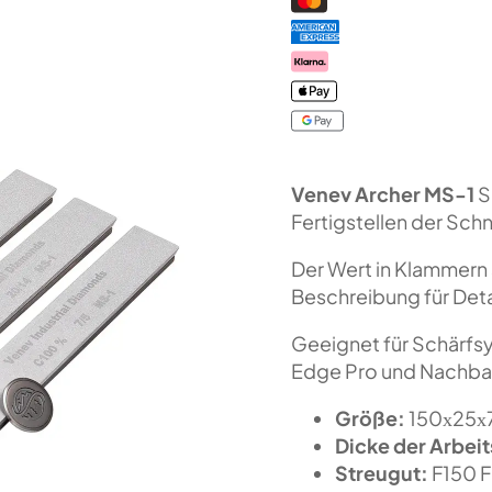
Fepa-
F)
100%
Menge
Venev Archer MS-1
S
Fertigstellen der Sch
Der Wert in Klammern 
Beschreibung für Deta
Geeignet für Schärfsy
Edge Pro und Nachba
Größe:
150х25х7
Dicke der Arbeit
Streugut:
F150 F