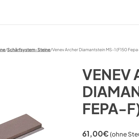
ine
/
Schärfsystem-Steine
/
Venev Archer Diamantstein MS-1 (F150 Fep
VENEV 
DIAMAN
FEPA-F
61,00
€
(ohne Ste