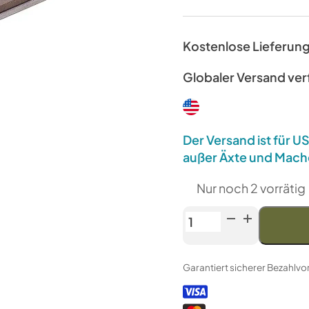
Kostenlose Lieferun
Globaler Versand ve
Der Versand ist für 
außer Äxte und Mach
Nur noch 2 vorrätig
Venev
Archer
Diamantstein
Garantiert sicherer Bezahlv
MS-
1
(F150