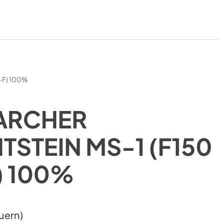
a-F) 100%
ARCHER
TSTEIN MS-1 (F150
) 100%
uern)