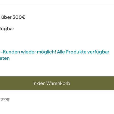
g über 300€
rfügbar
US-Kunden wieder möglich! Alle Produkte verfügbar
eten
In den Warenkorb
organg: