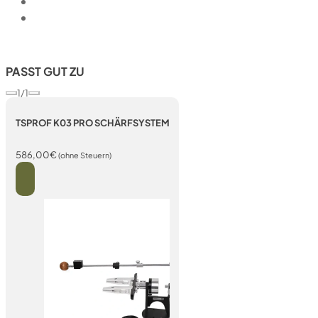
PASST GUT ZU
1/1
TSPROF K03 PRO SCHÄRFSYSTEM
586,00
€
(ohne Steuern)