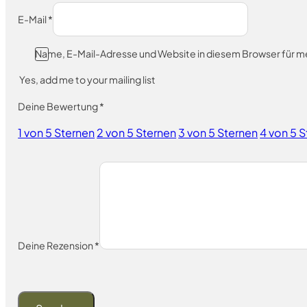
E-Mail
*
Name, E-Mail-Adresse und Website in diesem Browser für 
Yes, add me to your mailing list
Deine Bewertung
*
1 von 5 Sternen
2 von 5 Sternen
3 von 5 Sternen
4 von 5 
Deine Rezension
*