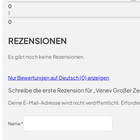
0
1
0
REZENSIONEN
Es gibt noch keine Rezensionen.
Nur Bewertungen auf Deutsch (0) anzeigen
Schreibe die erste Rezension für „Venev Großer 
Deine E-Mail-Adresse wird nicht veröffentlicht.
Erforder
Name
*