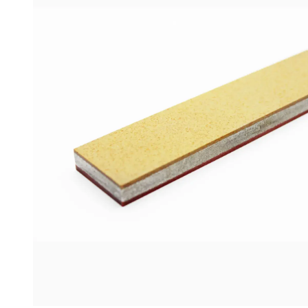
(F1200/F2000
FEPA-
F)
25
%
Menge