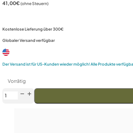
41,00
€
(ohne Steuern)
Kostenlose Lieferung über 300€
Globaler Versand verfügbar
Der Versand ist für US-Kunden wieder möglich! Alle Produkte verfügb
Vorrätig
Venev
Großer
Zentaur
Doppelseitiger
Diamantstein
OSB