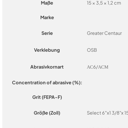
Maße
15 × 3,5 × 1,2 cm
Marke
Serie
Greater Centaur
Verklebung
OSB
Abrasivkornart
АС6/АСМ
Concentration of abrasive (%):
Grit (FEPA-F)
Größe (Zoll)
Select 6″x1 3/8"x 1