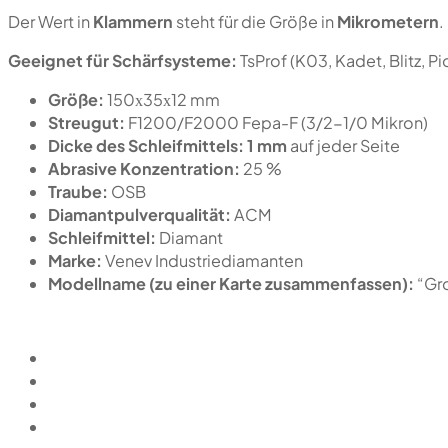
Der Wert in
Klammern
steht für die Größe in
Mikrometern
.
Geeignet für Schärfsysteme:
TsProf (K03, Kadet, Blitz, 
Größe:
150х35х12 mm
Streugut:
F1200/F2000 Fepa-F (3/2-1/0 Mikron)
Dicke des Schleifmittels:
1 mm
auf jeder Seite
Abrasive Konzentration:
25 %
Traube:
OSB
Diamantpulverqualität:
ACM
Schleifmittel:
Diamant
Marke:
Venev Industriediamanten
Modellname (zu einer Karte zusammenfassen):
“Gr