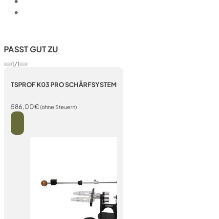
PASST GUT ZU
1/1
TSPROF K03 PRO SCHÄRFSYSTEM
586,00
€
(ohne Steuern)