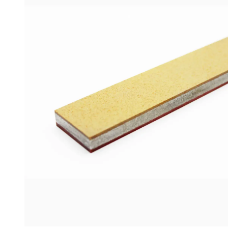
(F600/F800
FEPA-
F)
25
%
Menge