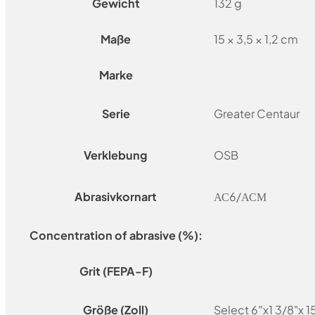
Gewicht
132 g
Maße
15 × 3,5 × 1,2 cm
Marke
Serie
Greater Centaur
Verklebung
OSB
Abrasivkornart
АС6/АСМ
Concentration of abrasive (%):
Grit (FEPA-F)
Größe (Zoll)
Select 6″x1 3/8"x 1