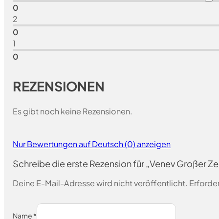
0
2
0
1
0
REZENSIONEN
Es gibt noch keine Rezensionen.
Nur Bewertungen auf Deutsch (0) anzeigen
Schreibe die erste Rezension für „Venev Großer 
Deine E-Mail-Adresse wird nicht veröffentlicht.
Erforder
Name
*