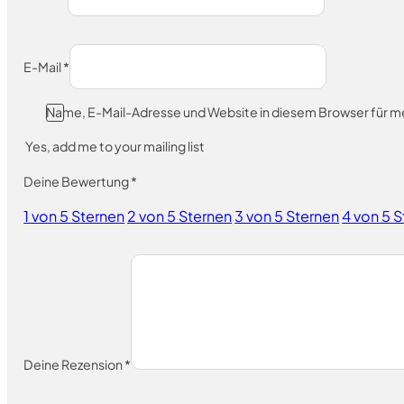
E-Mail
*
Name, E-Mail-Adresse und Website in diesem Browser für 
Yes, add me to your mailing list
Deine Bewertung
*
1 von 5 Sternen
2 von 5 Sternen
3 von 5 Sternen
4 von 5 
Deine Rezension
*