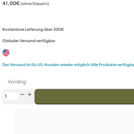
41,00
€
(ohne Steuern)
Kostenlose Lieferung über 300€
Globaler Versand verfügbar
Der Versand ist für US-Kunden wieder möglich! Alle Produkte verfügb
Vorrätig
Venev
Großer
Zentaur
Doppelseitiger
Diamantstein
OSB