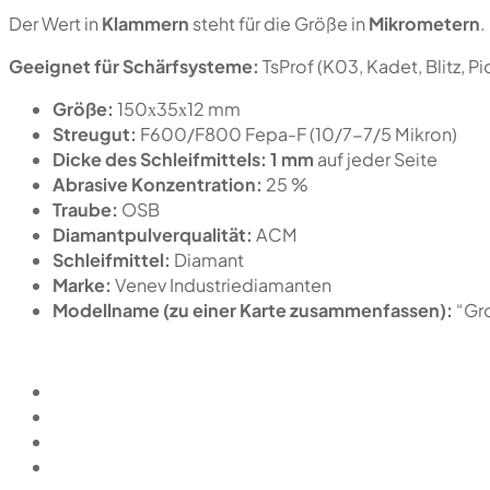
Der Wert in
Klammern
steht für die Größe in
Mikrometern
.
Geeignet für Schärfsysteme:
TsProf (K03, Kadet, Blitz, 
Größe:
150х35х12 mm
Streugut:
F600/F800 Fepa-F (10/7-7/5 Mikron)
Dicke des Schleifmittels:
1 mm
auf jeder Seite
Abrasive Konzentration:
25 %
Traube:
OSB
Diamantpulverqualität:
ACM
Schleifmittel:
Diamant
Marke:
Venev Industriediamanten
Modellname (zu einer Karte zusammenfassen):
“Gr