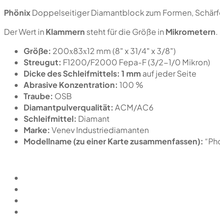
Phönix
Doppelseitiger Diamantblock zum Formen, Schärfe
Der Wert in
Klammern
steht für die Größe in
Mikrometern
.
Größe:
200х83х12 mm (8″ x 31/4″ x 3/8″)
Streugut:
F1200/F2000 Fepa-F (3/2-1/0 Mikron)
Dicke des Schleifmittels:
1 mm
auf jeder Seite
Abrasive Konzentration:
100 %
Traube:
OSB
Diamantpulverqualität:
ACM/AC6
Schleifmittel:
Diamant
Marke:
Venev Industriediamanten
Modellname (zu einer Karte zusammenfassen):
“Ph