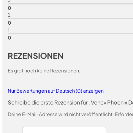
0
2
0
1
0
REZENSIONEN
Es gibt noch keine Rezensionen.
Nur Bewertungen auf Deutsch (0) anzeigen
Schreibe die erste Rezension für „Venev Phoeni
Deine E-Mail-Adresse wird nicht veröffentlicht.
Erforder