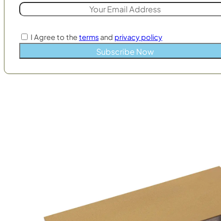
I Agree to the
terms
and
privacy policy
Subscribe Now