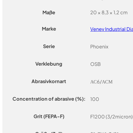
Maße
20 × 8,3 × 1,2 cm
Marke
Venev Industrial 
Serie
Phoenix
Verklebung
OSB
Abrasivkornart
АС6/АСМ
Concentration of abrasive (%):
100
Grit (FEPA-F)
F1200 (3/2micron)