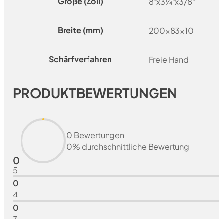
Größe (Zoll)
8"x3¼"x3/8"
Breite (mm)
200x83x10
Schärfverfahren
Freie Hand
PRODUKTBEWERTUNGEN
0 Bewertungen
0% durchschnittliche Bewertung
0
5
0
4
0
3