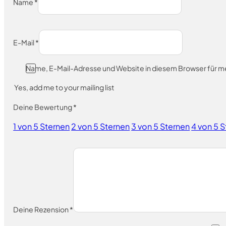
Name
*
E-Mail
*
Name, E-Mail-Adresse und Website in diesem Browser für 
Yes, add me to your mailing list
Deine Bewertung
*
1 von 5 Sternen
2 von 5 Sternen
3 von 5 Sternen
4 von 5 
Deine Rezension
*