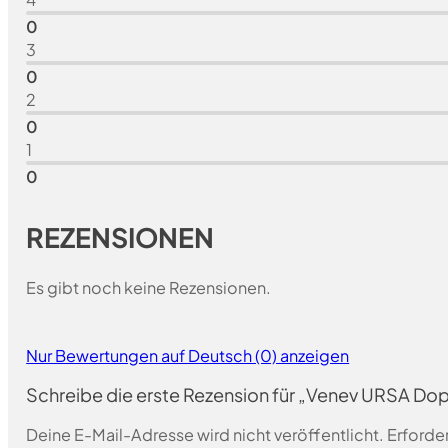
0
3
0
2
0
1
0
REZENSIONEN
Es gibt noch keine Rezensionen.
Nur Bewertungen auf Deutsch (0) anzeigen
Schreibe die erste Rezension für „Venev URSA D
Deine E-Mail-Adresse wird nicht veröffentlicht.
Erforder