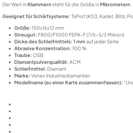
Der Wert in
Klammern
steht für die Größe in
Mikrometern
.
Geeignet für Schärfsysteme:
TsProf (K03, Kadet, Blitz, 
Größe:
150х16х12 mm
Streugut:
F800/F1000 FEPA-F (7/5-5/3 Mikron)
Dicke des Schleifmittels:
1 mm
auf jeder Seite
Abrasive Konzentration:
100 %
Traube:
OSB
Diamantpulverqualität:
ACM
Schleifmittel:
Diamant
Marke:
Venev Industriediamanten
Modellname (zu einer Karte zusammenfassen):
“Ur