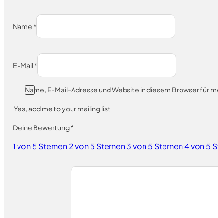
Name
*
E-Mail
*
Name, E-Mail-Adresse und Website in diesem Browser für 
Yes, add me to your mailing list
Deine Bewertung
*
1 von 5 Sternen
2 von 5 Sternen
3 von 5 Sternen
4 von 5 