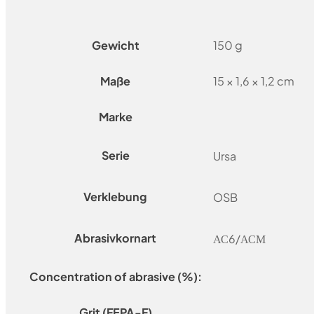
Gewicht
150 g
Maße
15 × 1,6 × 1,2 cm
Marke
Serie
Ursa
Verklebung
OSB
Abrasivkornart
АС6/АСМ
Concentration of abrasive (%):
Grit (FEPA-F)