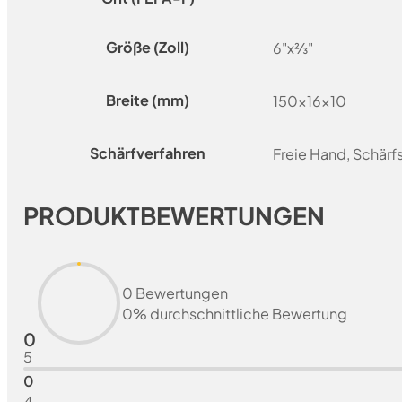
Größe (Zoll)
6"x⅔"
Breite (mm)
150x16x10
Schärfverfahren
Freie Hand, Schär
PRODUKTBEWERTUNGEN
0 Bewertungen
0% durchschnittliche Bewertung
0
5
0
4