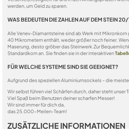
werden, um Geld zu sparen.
WAS BEDEUTEN DIE ZAHLEN AUF DEM STEIN 20/1
Alle Venev-Diamantsteine sind ab Werk mit Mikronkorn 
40 Mikrometern enthält, weder größer noch feiner. Wen
Maserung, desto gröber das Steinwerk.
Zur Bequemlichk
Standardkorn an. Sie finden sie in der interaktiven
Tabell
FÜR WELCHE SYSTEME SIND SIE GEEIGNET?
Aufgrund des speziellen Aluminiumsockels – die meist
Wir selbst führen viel Schärfen durch, daher steht unser
Viel Spaß beim Benutzen deiner scharfen Messer!
Wir sind immer für dich da,
das 25.000-Meilen-Team!
ZUSÄTZLICHE INFORMATIONEN