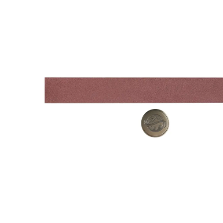
Fepa-
F)
100
%
Menge