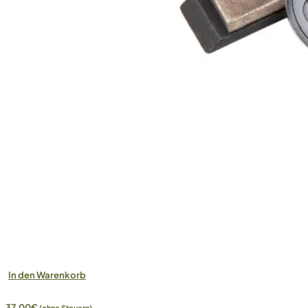
In den Warenkorb
37,00
€
(ohne Steuern)