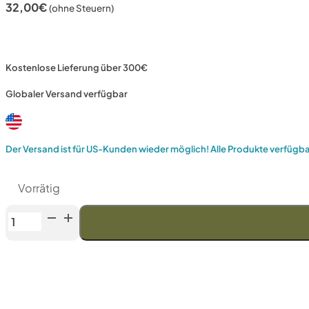
32,00
€
(ohne Steuern)
Kostenlose Lieferung über 300€
Globaler Versand verfügbar
Der Versand ist für US-Kunden wieder möglich! Alle Produkte verfügb
Vorrätig
Venev
URSA
Doppelseitiger
Diamantstein
OSB
(F800/F1000