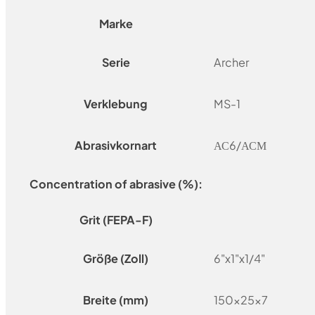
Marke
Serie
Archer
Verklebung
MS-1
Abrasivkornart
АС6/АСМ
Concentration of abrasive (%):
Grit (FEPA-F)
Größe (Zoll)
6"x1"x1/4"
Breite (mm)
150x25x7