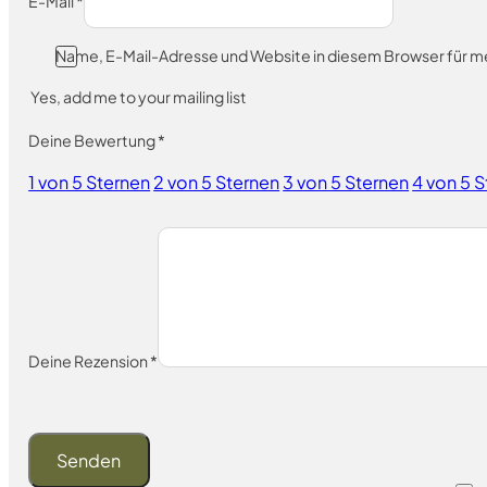
E-Mail
*
Name, E-Mail-Adresse und Website in diesem Browser für 
Yes, add me to your mailing list
Deine Bewertung
*
1 von 5 Sternen
2 von 5 Sternen
3 von 5 Sternen
4 von 5 
Deine Rezension
*