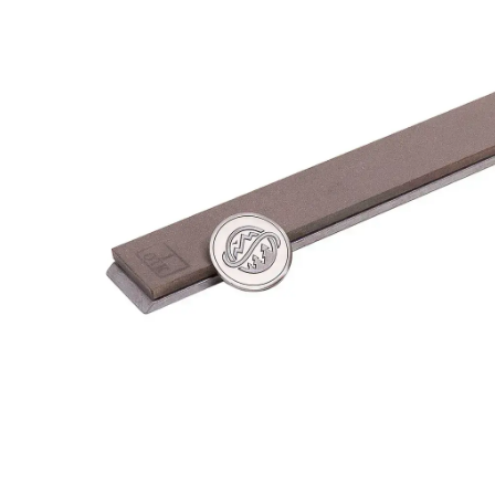
FEPA-
F)
100%
Menge