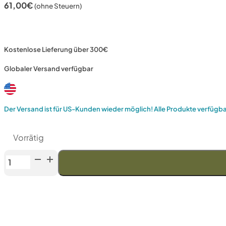
61,00
€
(ohne Steuern)
Kostenlose Lieferung über 300€
Globaler Versand verfügbar
Der Versand ist für US-Kunden wieder möglich! Alle Produkte verfügb
Vorrätig
Venev
Archer
Diamantstein
MS-
1
(F100