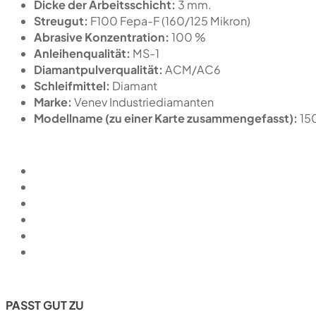
Dicke der Arbeitsschicht:
3 mm.
Streugut:
F100 Fepa-F (160/125 Mikron)
Abrasive Konzentration:
100 %
Anleihenqualität:
MS-1
Diamantpulverqualität:
ACM/AC6
Schleifmittel:
Diamant
Marke:
Venev Industriediamanten
Modellname (zu einer Karte zusammengefasst):
15
PASST GUT ZU