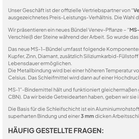
Unser Geschäft ist der offizielle Vertriebspartner von “
Ve
ausgezeichnetes Preis-Leistungs-Verhältnis. Die Wahl d
Wir präsentieren ein neues Bündel Venev-Pflanze – “
MS-
Verschleiß der Steine während der Arbeit. So wurde da
Das neue MS-1-Bündel umfasst folgende Komponente
Kupfer, Zinn, Diamant, zusätzlich Siliziumkarbid-Füllstof
Lebensdauer ermöglichen.
Die Metallbindung wird bei einer höheren Temperatur vo
Celsius. Das Schleifmittel wird dann auf einer Hochdruc
MS-1”-Bindemittel hält und funktioniert gleichermaßen 
CBN). Da wir beide Getreidearten haben, geben wir sie 
Die Basis für die Schleifschicht ist ein Aluminiumrohst
superharten Bindung und einer
3 mm
dicken Arbeitsschi
HÄUFIG GESTELLTE FRAGEN: