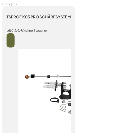
1/1
TSPROF K03 PRO SCHÄRFSYSTEM
586,00
€
(ohne Steuern)