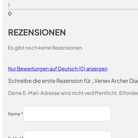
1
0
REZENSIONEN
Es gibt noch keine Rezensionen.
Nur Bewertungen auf Deutsch (0) anzeigen
Schreibe die erste Rezension für „Venev Archer D
Deine E-Mail-Adresse wird nicht veröffentlicht.
Erforder
Name
*