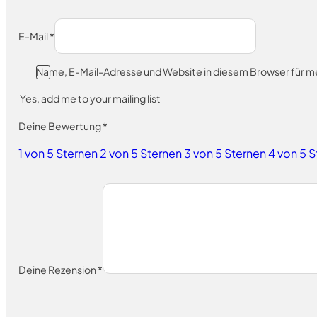
E-Mail
*
Name, E-Mail-Adresse und Website in diesem Browser für 
Yes, add me to your mailing list
Deine Bewertung
*
1 von 5 Sternen
2 von 5 Sternen
3 von 5 Sternen
4 von 5 
Deine Rezension
*