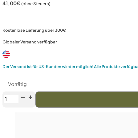
41,00
€
(ohne Steuern)
Kostenlose Lieferung über 300€
Globaler Versand verfügbar
Der Versand ist für US-Kunden wieder möglich! Alle Produkte verfügb
Vorrätig
Venev
Großer
Zentaur
Doppelseitiger
Diamantstein
OSB