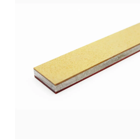
(F500/F600
FEPA-
F)
25
%
Menge