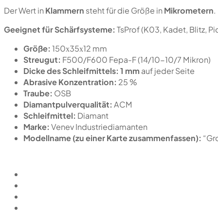
Der Wert in
Klammern
steht für die Größe in
Mikrometern
.
Geeignet für Schärfsysteme:
TsProf (K03, Kadet, Blitz, 
Größe:
150х35х12 mm
Streugut:
F500/F600 Fepa-F (14/10-10/7 Mikron)
Dicke des Schleifmittels:
1 mm
auf jeder Seite
Abrasive Konzentration:
25 %
Traube:
OSB
Diamantpulverqualität:
ACM
Schleifmittel:
Diamant
Marke:
Venev Industriediamanten
Modellname (zu einer Karte zusammenfassen):
“Gr