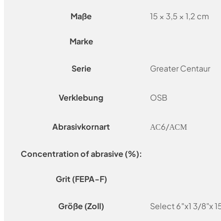
Maße
15 × 3,5 × 1,2 cm
Marke
Serie
Greater Centaur
Verklebung
OSB
Abrasivkornart
АС6/АСМ
Concentration of abrasive (%):
Grit (FEPA-F)
Größe (Zoll)
Select 6″x1 3/8"x 1