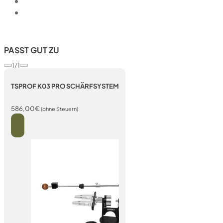
PASST GUT ZU
1/1
TSPROF K03 PRO SCHÄRFSYSTEM
586,00
€
(ohne Steuern)