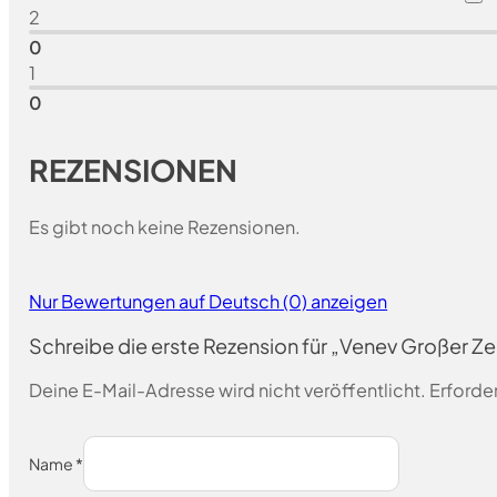
2
0
1
0
REZENSIONEN
Es gibt noch keine Rezensionen.
Nur Bewertungen auf Deutsch (0) anzeigen
Schreibe die erste Rezension für „Venev Großer 
Deine E-Mail-Adresse wird nicht veröffentlicht.
Erforder
Name
*