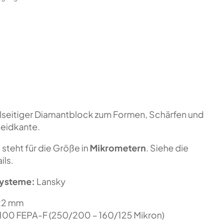
seitiger Diamantblock zum Formen, Schärfen und
neidkante.
n
steht für die Größe in
Mikrometern
. Siehe die
ils.
systeme:
Lansky
22 mm
00 FEPA-F (250/200 – 160/125 Mikron)