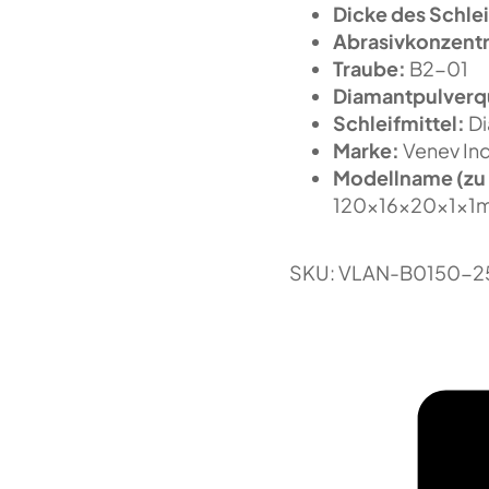
Dicke des Schlei
Abrasivkonzentr
Traube:
B2-01
Diamantpulverqu
Schleifmittel:
Di
Marke:
Venev In
Modellname (zu 
120x16x20x1x1
SKU:
VLAN-B0150-2