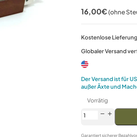
16,00
€
(ohne Ste
Kostenlose Lieferun
Globaler Versand ve
Der Versand ist für 
außer Äxte und Mach
Vorrätig
Venev
LANSKY
Doppelseitiger
Garantiert sicherer Bezahlv
Diamantstein