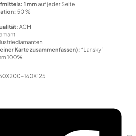
fmittels:
1 mm
auf jeder Seite
ation:
50 %
alität:
ACM
amant
dustriediamanten
einer Karte zusammenfassen):
“Lansky”
mm 100%.
50X200-160X125