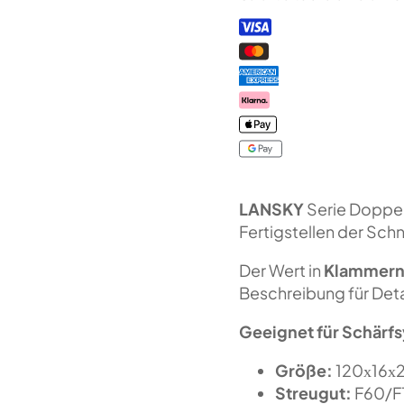
(F60/F100
FEPA-
F)
50
%
Menge
LANSKY
Serie Doppel
Fertigstellen der Sch
Der Wert in
Klammer
Beschreibung für Deta
Geeignet für Schärf
Größe:
120х16х
Streugut:
F60/F1