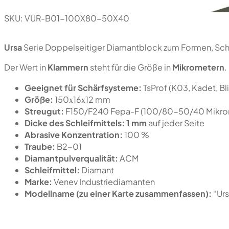
SKU:
VUR-B01-100X80-50X40
Ursa
Serie Doppelseitiger Diamantblock zum Formen, Schä
Der Wert in
Klammern
steht für die Größe in
Mikrometern
.
Geeignet für Schärfsysteme:
TsProf (K03, Kadet, Bl
Größe:
150х16х12 mm
Streugut:
F150/F240 Fepa-F (100/80-50/40 Mikro
Dicke des Schleifmittels:
1 mm
auf jeder Seite
Abrasive Konzentration:
100 %
Traube:
B2-01
Diamantpulverqualität:
ACM
Schleifmittel:
Diamant
Marke:
Venev Industriediamanten
Modellname (zu einer Karte zusammenfassen):
“Ur