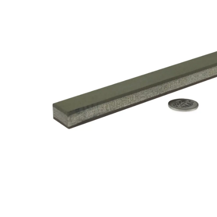
F)
100
%
Menge