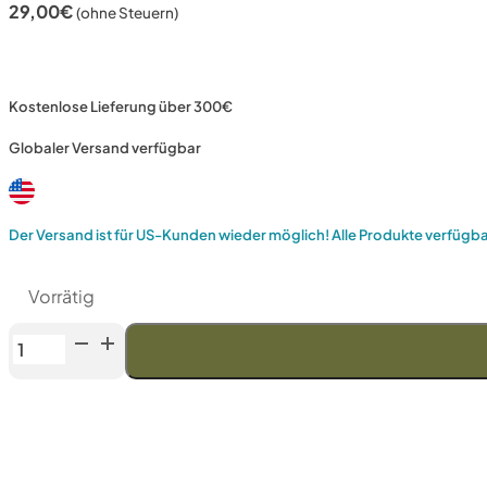
29,00
€
(ohne Steuern)
Kostenlose Lieferung über 300€
Globaler Versand verfügbar
Der Versand ist für US-Kunden wieder möglich! Alle Produkte verfügb
Vorrätig
Venev
URSA
Doppelseitiger
Diamantstein
(F150/F240
FEPA-