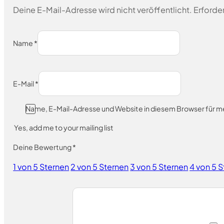
Deine E-Mail-Adresse wird nicht veröffentlicht.
Erforder
Name
*
E-Mail
*
Name, E-Mail-Adresse und Website in diesem Browser für 
Yes, add me to your mailing list
Deine Bewertung
*
1 von 5 Sternen
2 von 5 Sternen
3 von 5 Sternen
4 von 5 