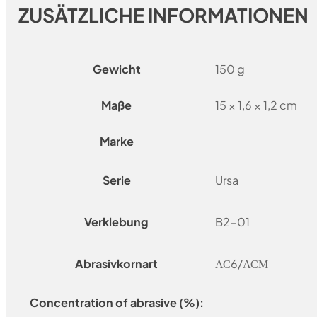
ZUSÄTZLICHE INFORMATIONEN
Gewicht
150 g
Maße
15 × 1,6 × 1,2 cm
Marke
Serie
Ursa
Verklebung
B2-01
Abrasivkornart
АС6/АСМ
Concentration of abrasive (%):