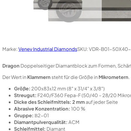
Marke:
Venev Industrial Diamonds
SKU:
VDR-B01-50X40
Dragon
Doppelseitiger Diamantblock zum Formen, Schärf
Der Wert in
Klammern
steht für die Größe in
Mikrometern
.
Größe:
200х83х12 mm (8″ x 31/4″ x 3/8″)
Streugut:
F240/F360 Fepa-F (50/40 – 28/20 Mikro
Dicke des Schleifmittels:
2 mm
auf jeder Seite
Abrasive Konzentration:
100 %
Gruppe:
В2-01
Diamantpulverqualität:
ACM
Schleifmittel:
Diamant