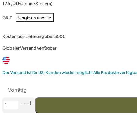
175,00
€
(ohne Steuern)
GRIT
—
Vergleichstabelle
Kostenlose Lieferung über 300€
Globaler Versand verfügbar
Der Versand ist für US-Kunden wieder möglich! Alle Produkte verfügb
Vorrätig
Venev-
Drache
Doppelseitiger
Diamantstein
(F240/F360