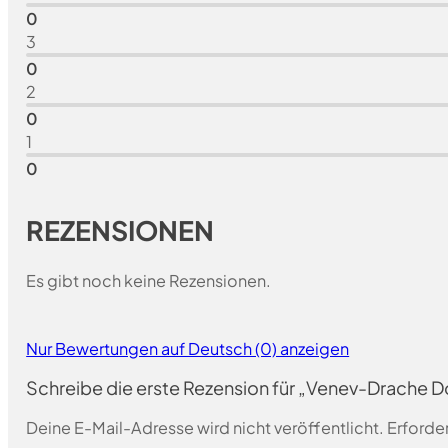
0
3
0
2
0
1
0
REZENSIONEN
Es gibt noch keine Rezensionen.
Nur Bewertungen auf Deutsch (0) anzeigen
Schreibe die erste Rezension für „Venev-Drache
Deine E-Mail-Adresse wird nicht veröffentlicht.
Erforder