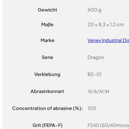
Gewicht
600 g
Maße
20 × 8,3 × 1,2 cm
Marke
Venev Industrial 
Serie
Dragon
Verklebung
B2-01
Abrasivkornart
АС6/АСМ
Concentration of abrasive (%):
100
Grit (FEPA-F)
F240 (50/40micro