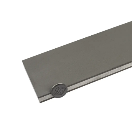
FEPA-
F)
100%
Menge