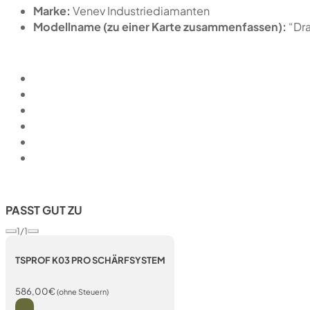
Marke:
Venev Industriediamanten
Modellname (zu einer Karte zusammenfassen):
“Dr
PASST GUT ZU
1/1
TSPROF K03 PRO SCHÄRFSYSTEM
586,00
€
(ohne Steuern)