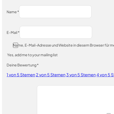
Name
*
E-Mail
*
Name, E-Mail-Adresse und Website in diesem Browser für 
Yes, add me to your mailing list
Deine Bewertung
*
1 von 5 Sternen
2 von 5 Sternen
3 von 5 Sternen
4 von 5 