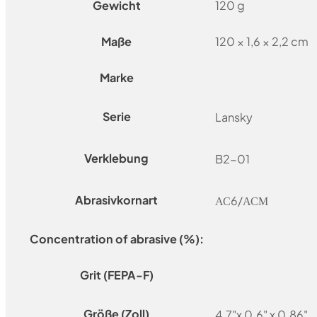
Gewicht
120 g
Maße
120 × 1,6 × 2,2 cm
Marke
Serie
Lansky
Verklebung
B2-01
Abrasivkornart
АС6/АСМ
Concentration of abrasive (%):
Grit (FEPA-F)
Größe (Zoll)
4.7"x 0.6" x 0.86"