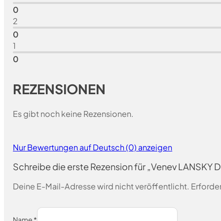
0
2
0
1
0
REZENSIONEN
Es gibt noch keine Rezensionen.
Nur Bewertungen auf Deutsch (0) anzeigen
Schreibe die erste Rezension für „Venev LANSKY 
Deine E-Mail-Adresse wird nicht veröffentlicht.
Erforder
Name
*