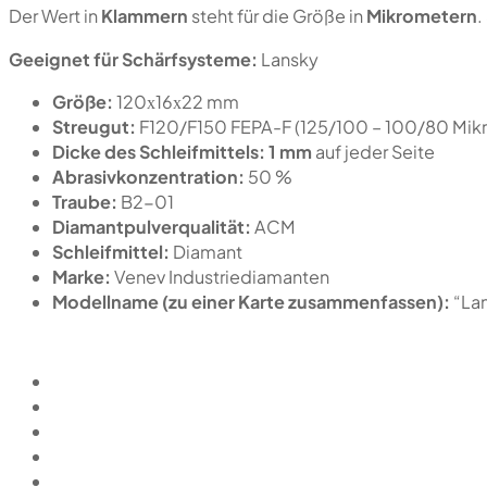
Der Wert in
Klammern
steht für die Größe in
Mikrometern
.
Geeignet für Schärfsysteme:
Lansky
Größe:
120х16х22 mm
Streugut:
F120/F150 FEPA-F (125/100 – 100/80 Mik
Dicke des Schleifmittels:
1 mm
auf jeder Seite
Abrasivkonzentration:
50 %
Traube:
B2-01
Diamantpulverqualität:
ACM
Schleifmittel:
Diamant
Marke:
Venev Industriediamanten
Modellname (zu einer Karte zusammenfassen):
“La