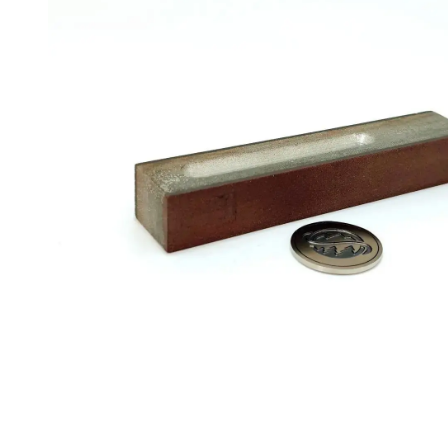
F)
50
%
Menge