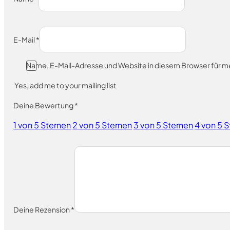
E-Mail
*
Name, E-Mail-Adresse und Website in diesem Browser für 
Yes, add me to your mailing list
Deine Bewertung
*
1 von 5 Sternen
2 von 5 Sternen
3 von 5 Sternen
4 von 5 
Deine Rezension
*