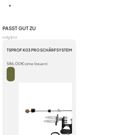
PASST GUT ZU
1/1
TSPROF K03 PRO SCHÄRFSYSTEM
586,00
€
(ohne Steuern)