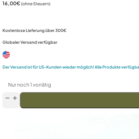
16,00
€
(ohne Steuern)
Kostenlose Lieferung über 300€
Globaler Versand verfügbar
Der Versand ist für US-Kunden wieder möglich! Alle Produkte verfügb
Nur noch 1 vorrätig
Venev
LANSKY
Doppelseitiger
Diamantstein
(F120/F150
FEPA-