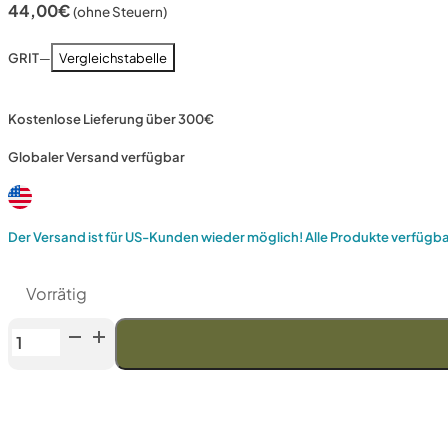
44,00
€
(ohne Steuern)
GRIT
—
Vergleichstabelle
Kostenlose Lieferung über 300€
Globaler Versand verfügbar
Der Versand ist für US-Kunden wieder möglich! Alle Produkte verfügb
Vorrätig
Venev
Großer
Zentaur
Doppelseitiger
Diamantstein