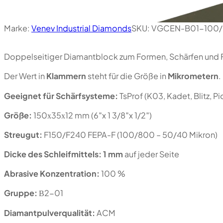
Marke:
Venev Industrial Diamonds
SKU:
VGCEN-B01-100/
Doppelseitiger Diamantblock zum Formen, Schärfen und F
Der Wert in
Klammern
steht für die Größe in
Mikrometern
.
Geeignet für Schärfsysteme:
TsProf (K03, Kadet, Blitz, 
Größe:
150х35х12 mm (6″x 1 3/8″x 1/2″)
Streugut:
F150/F240 FEPA-F (100/800 – 50/40 Mikron)
Dicke des Schleifmittels:
1 mm
auf jeder Seite
Abrasive Konzentration:
100 %
Gruppe:
В2-01
Diamantpulverqualität:
ACM