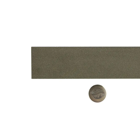
B2-
01
(F150/F240
Fepa-
F)
100
%
Menge